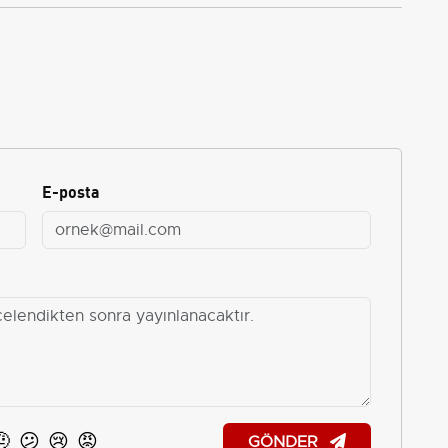
E-posta
🤨
😕
😢
😡
GÖNDER