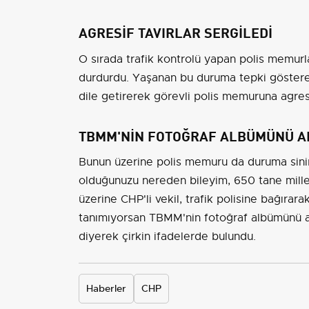
AGRESİF TAVIRLAR SERGİLEDİ
O sırada trafik kontrolü yapan polis memurla
durdurdu. Yaşanan bu duruma tepki gösteren
dile getirerek görevli polis memuruna agresi
TBMM'NİN FOTOĞRAF ALBÜMÜNÜ A
Bunun üzerine polis memuru da duruma sinir
olduğunuzu nereden bileyim, 650 tane milletv
üzerine CHP'li vekil, trafik polisine bağırar
tanımıyorsan TBMM'nin fotoğraf albümünü al
diyerek çirkin ifadelerde bulundu.
Haberler
CHP