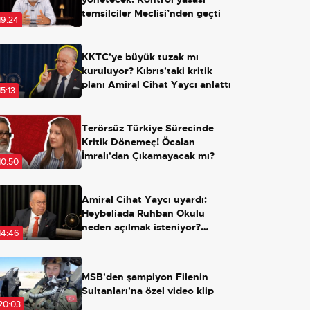
temsilciler Meclisi’nden geçti
19:24
KKTC'ye büyük tuzak mı
kuruluyor? Kıbrıs'taki kritik
planı Amiral Cihat Yaycı anlattı
15:13
Terörsüz Türkiye Sürecinde
Kritik Dönemeç! Öcalan
İmralı'dan Çıkamayacak mı?
10:50
Amiral Cihat Yaycı uyardı:
Heybeliada Ruhban Okulu
neden açılmak isteniyor?
14:46
Açılırsa ne olacak?
MSB'den şampiyon Filenin
Sultanları'na özel video klip
20:03