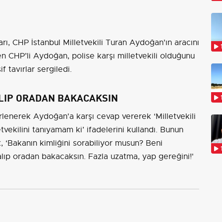
rı, CHP İstanbul Milletvekili Turan Aydoğan'ın aracını
 CHP’li Aydoğan, polise karşı milletvekili olduğunu
f tavırlar sergiledi.
LIP ORADAN BAKACAKSIN
lenerek Aydoğan'a karşı cevap vererek ‘Milletvekili
ekilini tanıyamam ki’ ifadelerini kullandı. Bunun
ak, ‘Bakanın kimliğini sorabiliyor musun? Beni
ıp oradan bakacaksın. Fazla uzatma, yap gereğini!'