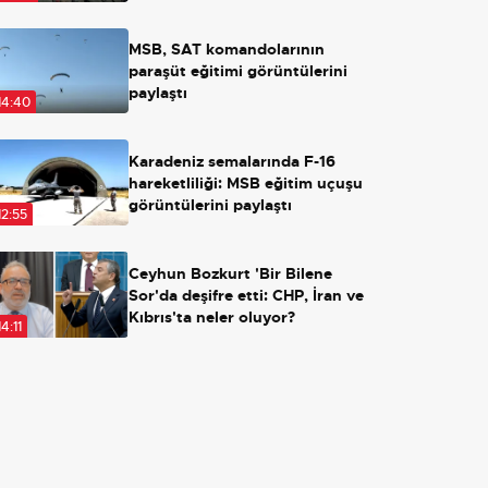
MSB, SAT komandolarının
paraşüt eğitimi görüntülerini
paylaştı
14:40
Karadeniz semalarında F-16
hareketliliği: MSB eğitim uçuşu
görüntülerini paylaştı
12:55
Ceyhun Bozkurt 'Bir Bilene
Sor'da deşifre etti: CHP, İran ve
Kıbrıs'ta neler oluyor?
14:11