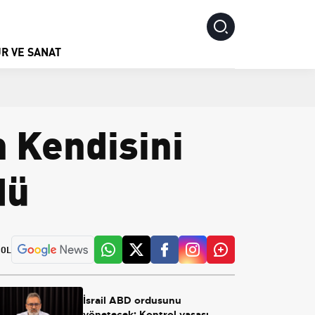
R VE SANAT
n Kendisini
dü
 OL
İsrail ABD ordusunu
yönetecek: Kontrol yasası