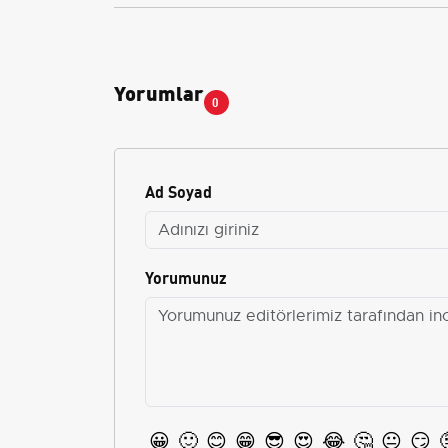
Yorumlar
0
Ad Soyad
Yorumunuz
😀
🙂
😊
😁
😎
😍
😂
🤔
😐
😏