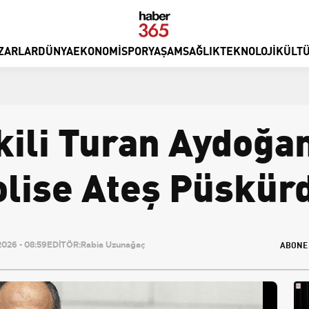
ZARLAR
DÜNYA
EKONOMI
SPOR
YAŞAM
SAĞLIK
TEKNOLOJI
KÜLTÜ
kili Turan Aydoğa
lise Ateş Püskür
ABONE
026 - 08:59
EDİTÖR:
Rabia Uzunağaç