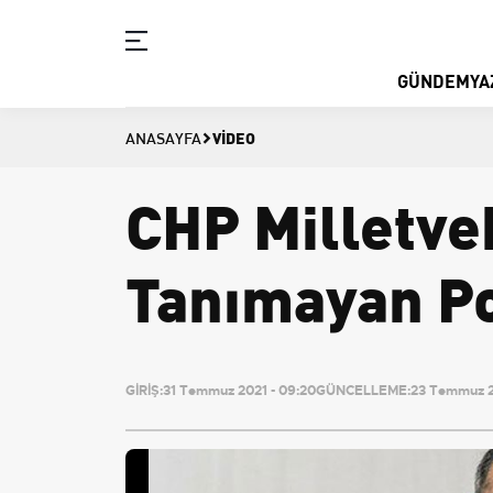
GÜNDEM
YA
VIDEO
ANASAYFA
CHP Milletve
Tanımayan Po
GİRİŞ:
31 Temmuz 2021 - 09:20
GÜNCELLEME:
23 Temmuz 2