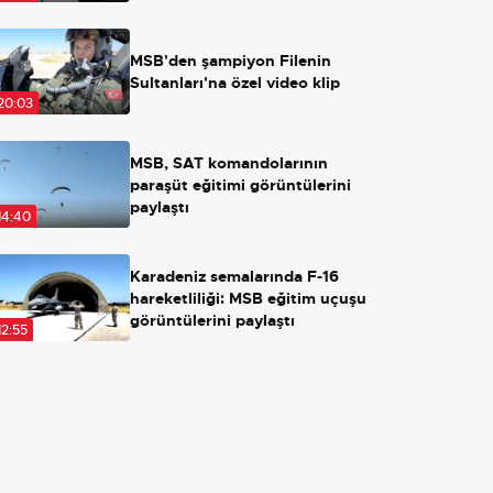
Açılırsa ne olacak?
MSB'den şampiyon Filenin
Sultanları'na özel video klip
20:03
MSB, SAT komandolarının
paraşüt eğitimi görüntülerini
paylaştı
14:40
Karadeniz semalarında F-16
hareketliliği: MSB eğitim uçuşu
görüntülerini paylaştı
12:55