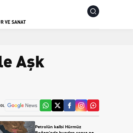
R VE SANAT
le Aşk
 OL
Petrolün kalbi Hürmüz
Boğazı'nda bundan sonra ne