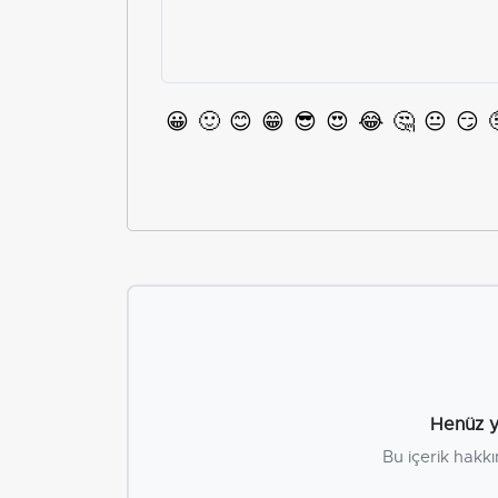
😀
🙂
😊
😁
😎
😍
😂
🤔
😐
😏
Henüz y
Bu içerik hakkı