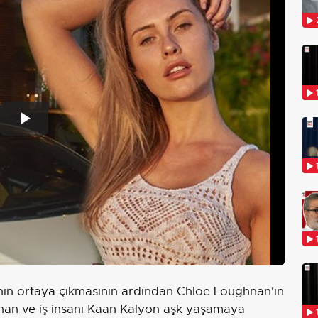
Play
Video
ğının ortaya çıkmasının ardından Chloe Loughnan'ın
hnan ve iş insanı Kaan Kalyon aşk yaşamaya