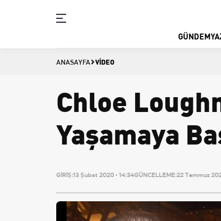
GÜNDEM
YA
VIDEO
ANASAYFA
Chloe Loughn
Yaşamaya Ba
GİRİŞ:
13 Şubat 2020 - 14:34
GÜNCELLEME:
22 Temmuz 2026