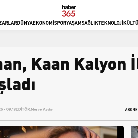
ZARLAR
DÜNYA
EKONOMI
SPOR
YAŞAM
SAĞLIK
TEKNOLOJI
KÜLTÜ
an, Kaan Kalyon İ
şladı
ABONE
 - 09:13
EDİTÖR:
Merve Aydın