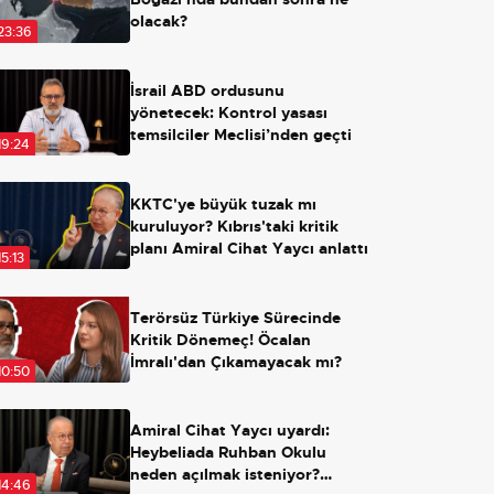
olacak?
23:36
İsrail ABD ordusunu
yönetecek: Kontrol yasası
temsilciler Meclisi’nden geçti
19:24
KKTC'ye büyük tuzak mı
kuruluyor? Kıbrıs'taki kritik
planı Amiral Cihat Yaycı anlattı
15:13
Terörsüz Türkiye Sürecinde
Kritik Dönemeç! Öcalan
İmralı'dan Çıkamayacak mı?
10:50
Amiral Cihat Yaycı uyardı:
Heybeliada Ruhban Okulu
neden açılmak isteniyor?
14:46