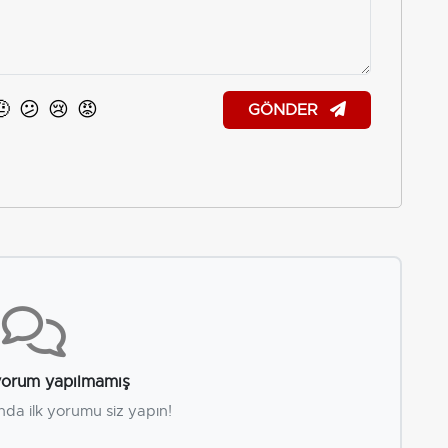
🤨
😕
😢
😡
GÖNDER
orum yapılmamış
nda ilk yorumu siz yapın!