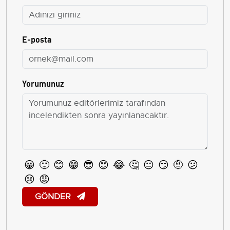
E-posta
Yorumunuz
😀
🙂
😊
😁
😎
😍
😂
🤔
😐
😏
🤨
😕
😢
😡
GÖNDER