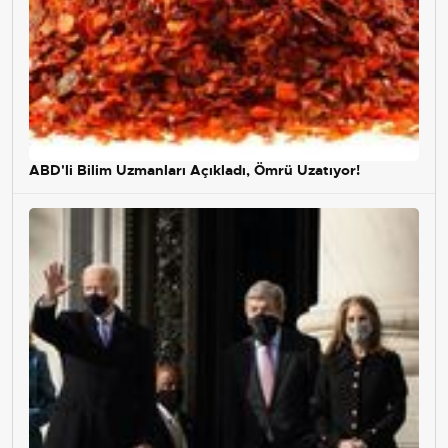
ABD'li Bilim Uzmanları Açıkladı, Ömrü Uzatıyor!