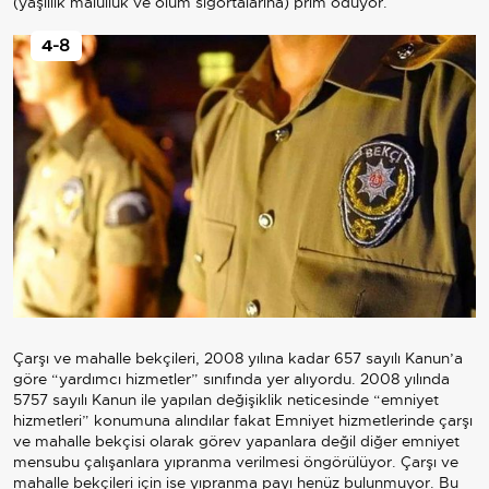
(yaşlılık malullük ve ölüm sigortalarına) prim ödüyor.
4
-8
Çarşı ve mahalle bekçileri, 2008 yılına kadar 657 sayılı Kanun’a
göre “yardımcı hizmetler” sınıfında yer alıyordu. 2008 yılında
5757 sayılı Kanun ile yapılan değişiklik neticesinde “emniyet
hizmetleri” konumuna alındılar fakat Emniyet hizmetlerinde çarşı
ve mahalle bekçisi olarak görev yapanlara değil diğer emniyet
mensubu çalışanlara yıpranma verilmesi öngörülüyor. Çarşı ve
mahalle bekçileri için ise yıpranma payı henüz bulunmuyor. Bu