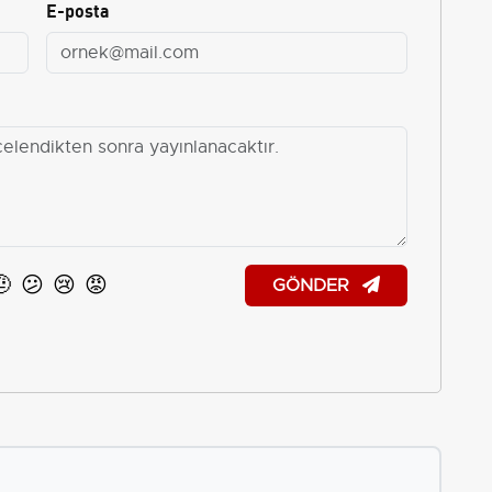
E-posta
🤨
😕
😢
😡
GÖNDER