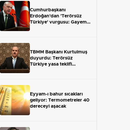
Cumhurbaşkanı
Erdoğan'dan 'Terörsüz
Türkiye' vurgusu: Gayemiz
terör engelini aradan çekip
almaktır
TBMM Başkanı Kurtulmuş
duyurdu: Terörsüz
Türkiye yasa teklifi
önümüzdeki hafta Meclis'e
geliyor
Eyyam-ı bahur sıcakları
geliyor: Termometreler 40
dereceyi aşacak