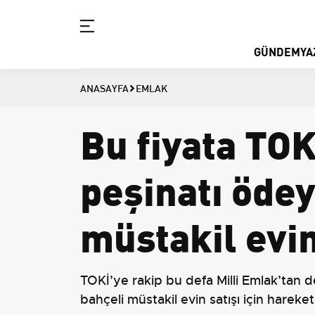
GÜNDEM
YA
ANASAYFA
EMLAK
Bu fiyata TOK
peşinatı öde
müstakil evin
TOKİ’ye rakip bu defa Milli Emlak’tan 
bahçeli müstakil evin satışı için hareke