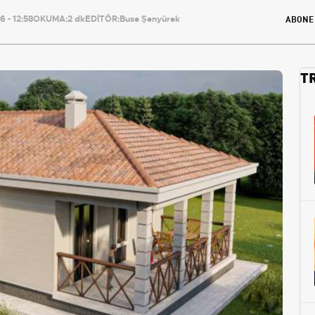
ABONE
 - 12:58
OKUMA:
2 dk
EDİTÖR:
Buse Şenyürek
T