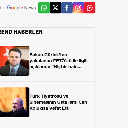
 OL
REND HABERLER
Bakan Gürlek'ten
yakalanan FETÖ'cü ile ilgili
açıklama: "Hiçbir hain
adaletten kaçamayacak"
Türk Tiyatrosu ve
Sinemasının Usta İsmi Can
Kolukısa Vefat Etti