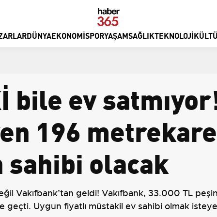
ZARLAR
DÜNYA
EKONOMI
SPOR
YAŞAM
SAĞLIK
TEKNOLOJI
KÜLTÜ
İ bile ev satmıyor
yen 196 metrekare
 sahibi olacak
değil Vakıfbank’tan geldi! Vakıfbank, 33.000 TL peşi
te geçti. Uygun fiyatlı müstakil ev sahibi olmak istey