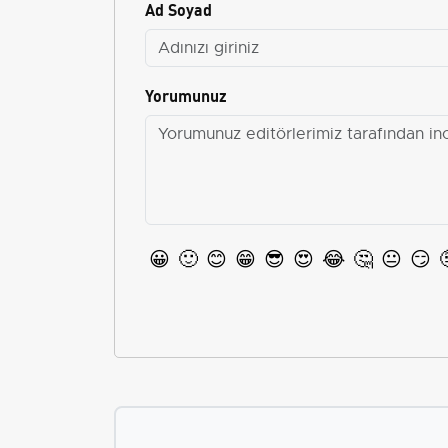
Ad Soyad
Yorumunuz
😀
🙂
😊
😁
😎
😍
😂
🤔
😐
😏