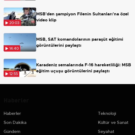
MSB'den şampiyon Filenin Sultanları'na özel
video klip
20:03
MSB, SAT komandolarının paraşüt eğitimi
görüntülerini paylaştı
14:40
Karadeniz semalarında F-16 hareketliliği: MSB
eğitim uçuşu görüntülerini paylaştı
12:55
Haberler
Haberler
Teknoloji
Son Dakika
Kültür ve Sanat
Gündem
Seyahat