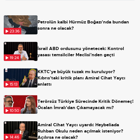
Petrolün kalbi Hürmüz Boğazı'nda bundan
sonra ne olacak?
23:36
İsrail ABD ordusunu yönetecek: Kontrol
yasası temsilciler Meclisi’nden geçti
19:24
KKTC'ye büyük tuzak mı kuruluyor?
Kıbrıs'taki kritik planı Amiral Cihat Yaycı
anlattı
15:13
Terörsüz Türkiye Sürecinde Kritik Dönemeç!
Öcalan İmralı'dan Çıkamayacak mı?
10:50
Amiral Cihat Yaycı uyardı: Heybeliada
Ruhban Okulu neden açılmak isteniyor?
Açılırsa ne olacak?
14:46