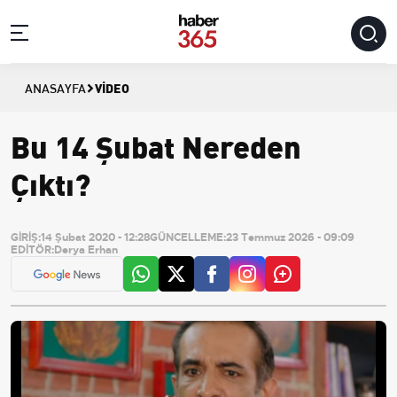
VIDEO
ANASAYFA
Bu 14 Şubat Nereden
Çıktı?
GİRİŞ:
14 Şubat 2020 - 12:28
GÜNCELLEME:
23 Temmuz 2026 - 09:09
EDİTÖR:
Derya Erhan