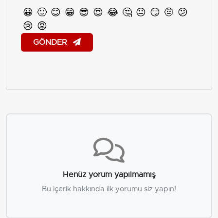
😀
🙂
😊
😁
😎
😍
😂
🤔
😐
😏
🤨
😕
😢
😡
GÖNDER
Henüz yorum yapılmamış
Bu içerik hakkında ilk yorumu siz yapın!