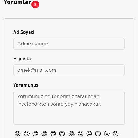
Yorumlar
0
Ad Soyad
E-posta
Yorumunuz
😀
🙂
😊
😁
😎
😍
😂
🤔
😐
😏
🤨
😕