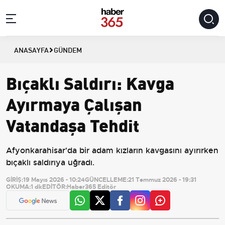
ANASAYFA
GÜNDEM
Bıçaklı Saldırı: Kavga
Ayırmaya Çalışan
Vatandaşa Tehdit
Afyonkarahisar'da bir adam kızların kavgasını ayırırken
bıçaklı saldırıya uğradı.
GİRİŞ:
19 Mayıs 2026 - 10:24
GÜNCELLEME:
21 Temmuz 2026 - 19:31
OKUMA:
1 dk
EDİTÖR:
Haber365 Editör