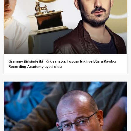
Grammy jürisinde iki Türk sanatçı: Toygar Işıklı ve Büşra Kayıkçı
Recording Academy üyesi oldu