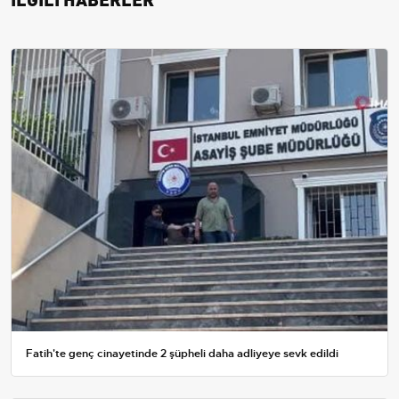
Fatih'te genç cinayetinde 2 şüpheli daha adliyeye sevk edildi