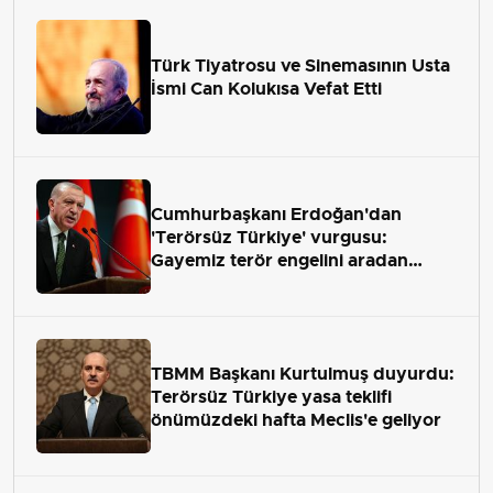
Türk Tiyatrosu ve Sinemasının Usta
İsmi Can Kolukısa Vefat Etti
Cumhurbaşkanı Erdoğan'dan
'Terörsüz Türkiye' vurgusu:
Gayemiz terör engelini aradan
çekip almaktır
TBMM Başkanı Kurtulmuş duyurdu:
Terörsüz Türkiye yasa teklifi
önümüzdeki hafta Meclis'e geliyor