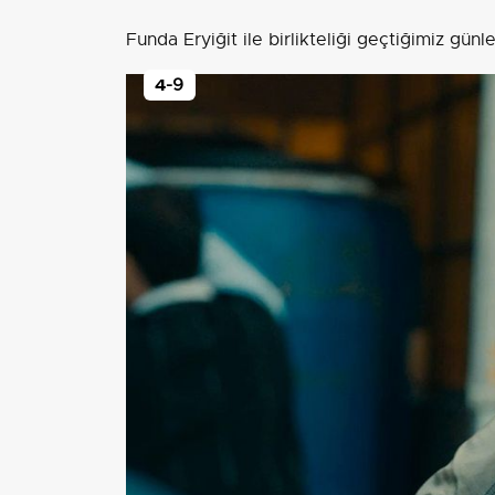
Funda Eryiğit ile birlikteliği geçtiğimiz günl
4
-9