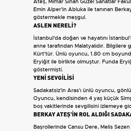
Ateş, Mimar Sinan Güzel Sanatlar Fakü
Emin Alper'in Abluka ile tanınan Berka
göstermekle meşgul.
ASLEN NERELİ?
İstanbul'da doğan ve hayatını İstanbul
anne tarafından Malatyalıdır. Bilgilere
Kürt'tür. Ünlü oyuncu, 1.80 cm boyunda
Eryiğit ile birlikte olmuştur. Funda Ery
göstermişti.
YENİ SEVGİLİSİ
Sadakatsiz'in Aras'ı ünlü oyuncu, gönl
Oyuncu, kendisinden 4 yaş küçük Simge 
boş vakitlerinde sevgilisini izlemeye gi
BERKAY ATEŞ'İN ROL ALDIĞI SADAK
Başrollerinde Cansu Dere, Melis Sezen