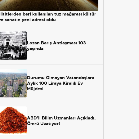
Hititlerden beri kullanılan tuz mağarası kültür
ve sanatın yeni adresi oldu
Lozan Barış Antlaşması 103
yaşında
Durumu Olmayan Vatandaşlara
Aylık 100 Liraya Kiralık Ev
Müjdesi
ABD'li Bilim Uzmanları Açıkladı,
Ömrü Uzatıyor!