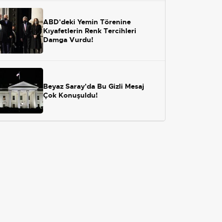
ABD'deki Yemin Törenine
Kıyafetlerin Renk Tercihleri
Damga Vurdu!
Beyaz Saray'da Bu Gizli Mesaj
Çok Konuşuldu!