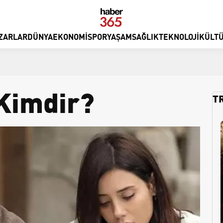
ZARLAR
DÜNYA
EKONOMI
SPOR
YAŞAM
SAĞLIK
TEKNOLOJI
KÜLTÜ
Kimdir?
T