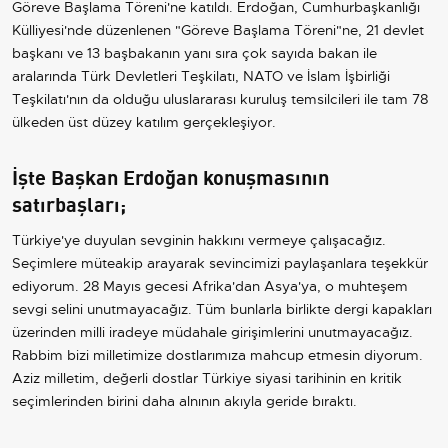
Göreve Başlama Töreni'ne katıldı. Erdoğan, Cumhurbaşkanlığı
Külliyesi'nde düzenlenen "Göreve Başlama Töreni"ne, 21 devlet
başkanı ve 13 başbakanın yanı sıra çok sayıda bakan ile
aralarında Türk Devletleri Teşkilatı, NATO ve İslam İşbirliği
Teşkilatı'nın da olduğu uluslararası kuruluş temsilcileri ile tam 78
ülkeden üst düzey katılım gerçekleşiyor.
İşte Başkan Erdoğan konuşmasının
satırbaşları;
Türkiye'ye duyulan sevginin hakkını vermeye çalışacağız.
Seçimlere müteakip arayarak sevincimizi paylaşanlara teşekkür
ediyorum. 28 Mayıs gecesi Afrika'dan Asya'ya, o muhteşem
sevgi selini unutmayacağız. Tüm bunlarla birlikte dergi kapakları
üzerinden milli iradeye müdahale girişimlerini unutmayacağız.
Rabbim bizi milletimize dostlarımıza mahcup etmesin diyorum.
Aziz milletim, değerli dostlar Türkiye siyasi tarihinin en kritik
seçimlerinden birini daha alnının akıyla geride bıraktı.