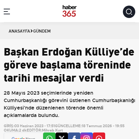
ANASAYFA
GÜNDEM
Başkan Erdoğan Külliye’de
göreve başlama töreninde
tarihi mesajlar verdi
28 Mayıs 2023 seçimlerinde yeniden
Cumhurbaşkanlığı görevini üstlenen Cumhurbaşkanlığı
Külliyesi’nde düzenlenen törende önemli
açıklamalarda bulundu.
GİRİŞ:
03 Haziran 2023 - 17:51
GÜNCELLEME:
18 Temmuz 2026 - 19:55
OKUMA:
2 dk
EDİTÖR:
Mihrab Kurt