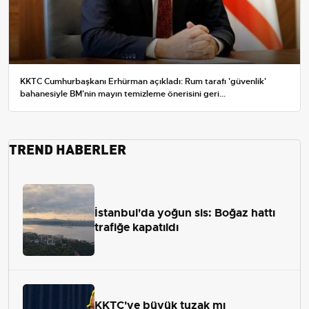
KKTC Cumhurbaşkanı Erhürman açıkladı: Rum tarafı 'güvenlik'
bahanesiyle BM'nin mayın temizleme önerisini geri...
TREND HABERLER
İstanbul'da yoğun sis: Boğaz hattı
trafiğe kapatıldı
KKTC'ye büyük tuzak mı