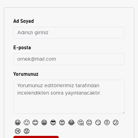
Ad Soyad
E-posta
Yorumunuz
😀
🙂
😊
😁
😎
😍
😂
🤔
😐
😏
🤨
😕
😢
😡