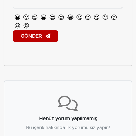
😀
🙂
😊
😁
😎
😍
😂
🤔
😐
😏
🤨
😕
😢
😡
GÖNDER
Henüz yorum yapılmamış
Bu içerik hakkında ilk yorumu siz yapın!