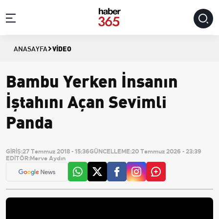
VIDEO
ANASAYFA
Bambu Yerken İnsanın
İştahını Açan Sevimli
Panda
GİRİŞ:
27 Temmuz 2018 - 15:36
GÜNCELLEME:
20 Temmuz 2026 - 23:39
EDİTÖR:
Merve Aydın