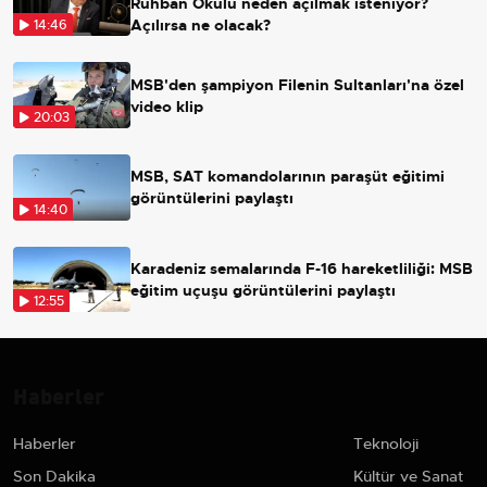
Ruhban Okulu neden açılmak isteniyor?
Açılırsa ne olacak?
14:46
MSB'den şampiyon Filenin Sultanları'na özel
video klip
20:03
MSB, SAT komandolarının paraşüt eğitimi
görüntülerini paylaştı
14:40
Karadeniz semalarında F-16 hareketliliği: MSB
eğitim uçuşu görüntülerini paylaştı
12:55
Haberler
Haberler
Teknoloji
Son Dakika
Kültür ve Sanat