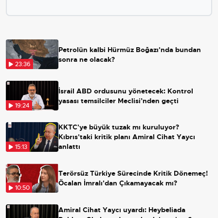
Petrolün kalbi Hürmüz Boğazı'nda bundan
sonra ne olacak?
23:36
İsrail ABD ordusunu yönetecek: Kontrol
yasası temsilciler Meclisi’nden geçti
19:24
KKTC'ye büyük tuzak mı kuruluyor?
Kıbrıs'taki kritik planı Amiral Cihat Yaycı
anlattı
15:13
Terörsüz Türkiye Sürecinde Kritik Dönemeç!
Öcalan İmralı'dan Çıkamayacak mı?
10:50
Amiral Cihat Yaycı uyardı: Heybeliada