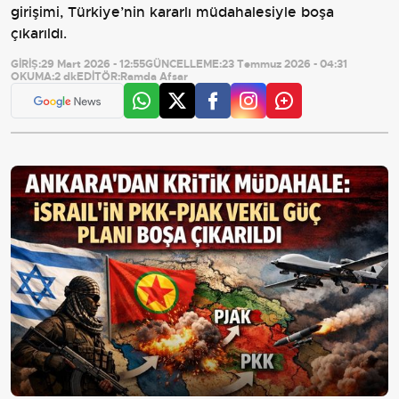
girişimi, Türkiye’nin kararlı müdahalesiyle boşa
çıkarıldı.
GİRİŞ:
29 Mart 2026 - 12:55
GÜNCELLEME:
23 Temmuz 2026 - 04:31
OKUMA:
2 dk
EDİTÖR:
Ramda Afsar