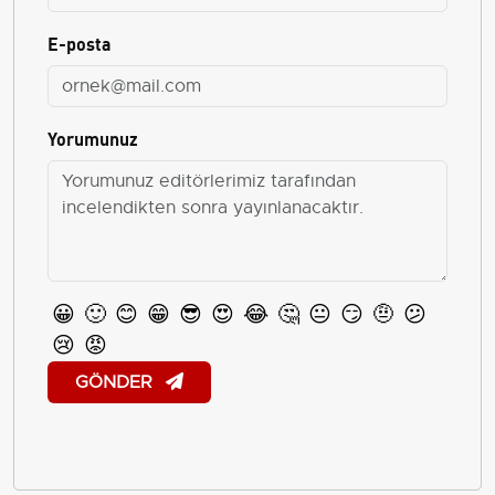
E-posta
Yorumunuz
😀
🙂
😊
😁
😎
😍
😂
🤔
😐
😏
🤨
😕
😢
😡
GÖNDER