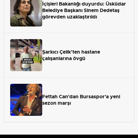
İçişleri Bakanlığı duyurdu: Üsküdar
Belediye Başkanı Sinem Dedetaş
görevden uzaklaştırıldı
Şarkıcı Çelik’ten hastane
çalışanlarına övgü
Fettah Can'dan Bursaspor'a yeni
sezon marşı