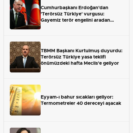
Cumhurbaşkanı Erdoğan'dan
'Terörsüz Türkiye' vurgusu:
Gayemiz terör engelini aradan
çekip almaktır
TBMM Başkanı Kurtulmuş duyurdu:
Terörsüz Türkiye yasa teklifi
önümüzdeki hafta Meclis'e geliyor
Eyyam-ı bahur sıcakları geliyor:
Termometreler 40 dereceyi aşacak