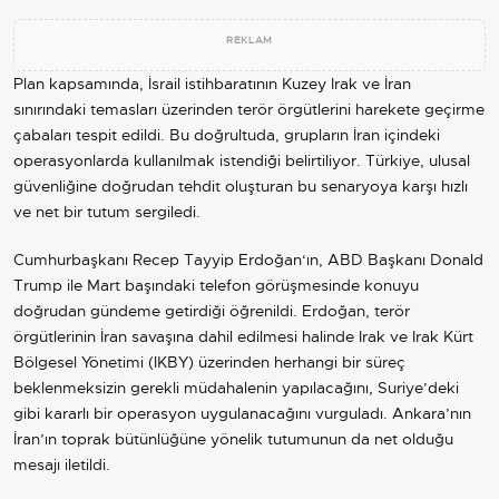
REKLAM
Plan kapsamında,
İsrail
istihbaratının Kuzey Irak ve
İran
sınırındaki temasları üzerinden terör örgütlerini harekete geçirme
çabaları tespit edildi. Bu doğrultuda, grupların İran içindeki
operasyonlarda kullanılmak istendiği belirtiliyor. Türkiye, ulusal
güvenliğine doğrudan tehdit oluşturan bu senaryoya karşı hızlı
ve net bir tutum sergiledi.
Cumhurbaşkanı
Recep Tayyip Erdoğan
‘ın,
ABD
Başkanı
Donald
Trump
ile Mart başındaki telefon görüşmesinde konuyu
doğrudan gündeme getirdiği öğrenildi. Erdoğan, terör
örgütlerinin İran savaşına dahil edilmesi halinde Irak ve Irak Kürt
Bölgesel Yönetimi (IKBY) üzerinden herhangi bir süreç
beklenmeksizin gerekli müdahalenin yapılacağını,
Suriye
’deki
gibi kararlı bir operasyon uygulanacağını vurguladı.
Ankara
’nın
İran’ın toprak bütünlüğüne yönelik tutumunun da net olduğu
mesajı iletildi.