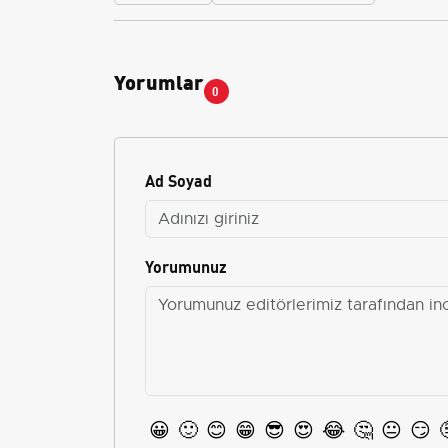
Yorumlar
0
Ad Soyad
Yorumunuz
😀
🙂
😊
😁
😎
😍
😂
🤔
😐
😏