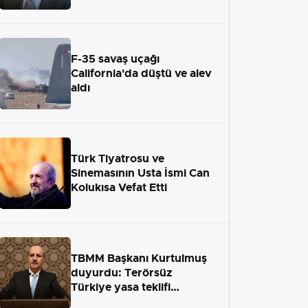
adaletten kaçamayacak"
F-35 savaş uçağı
California'da düştü ve alev
aldı
Türk Tiyatrosu ve
Sinemasının Usta İsmi Can
Kolukısa Vefat Etti
TBMM Başkanı Kurtulmuş
duyurdu: Terörsüz
Türkiye yasa teklifi
önümüzdeki hafta Meclis'e