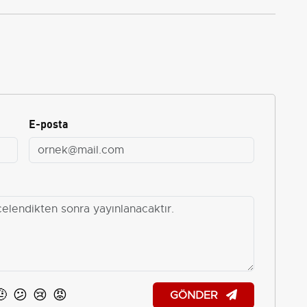
E-posta
🤨
😕
😢
😡
GÖNDER