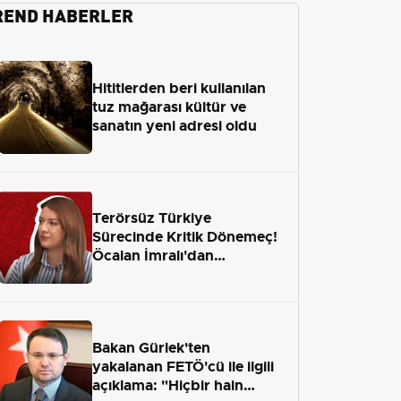
REND HABERLER
Hititlerden beri kullanılan
tuz mağarası kültür ve
sanatın yeni adresi oldu
Terörsüz Türkiye
Sürecinde Kritik Dönemeç!
Öcalan İmralı'dan
Çıkamayacak mı?
Bakan Gürlek'ten
yakalanan FETÖ'cü ile ilgili
açıklama: "Hiçbir hain