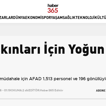
ZARLAR
DÜNYA
EKONOMI
SPOR
YAŞAM
SAĞLIK
TEKNOLOJI
KÜLTÜ
kınları İçin Yoğu
 müdahale için AFAD 1,513 personel ve 196 gönüllüyl
ABONE
 - 01:19
OKUMA:
2 dk
EDİTÖR:
Haber365 Editör