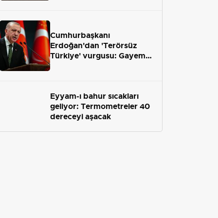
geliyor
Cumhurbaşkanı
Erdoğan'dan 'Terörsüz
Türkiye' vurgusu: Gayemiz
terör engelini aradan çekip
almaktır
Eyyam-ı bahur sıcakları
geliyor: Termometreler 40
dereceyi aşacak