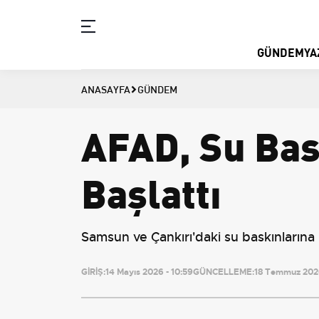
GÜNDEM
YA
ANASAYFA
GÜNDEM
AFAD, Su Bas
Başlattı
Samsun ve Çankırı'daki su baskınlarına
GİRİŞ:
14 Mayıs 2026 - 10:59
GÜNCELLEME:
18 Temmuz 2026