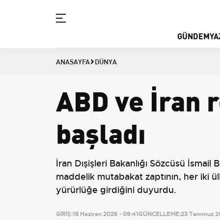
GÜNDEM
YA
ANASAYFA
DÜNYA
ABD ve İran 
başladı
İran Dışişleri Bakanlığı Sözcüsü İsmail 
maddelik mutabakat zaptının, her iki ülk
yürürlüğe girdiğini duyurdu.
GİRİŞ:
18 Haziran 2026 - 09:41
GÜNCELLEME:
23 Temmuz 20