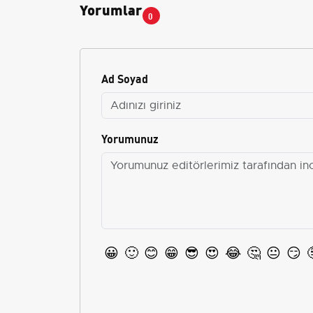
Yorumlar
0
Ad Soyad
Yorumunuz
😀
🙂
😊
😁
😎
😍
😂
🤔
😐
😏