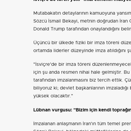
Mutabakatın detaylarının kamuoyuna yansıma
Sözcü İsmail Bekayi, metnin doğrudan İra
Donald Trump tarafından onaylandığını belirt
Üçüncü bir ülkede fiziki bir imza töreni dü
ortamda liderler düzeyinde imza atıldığını şu
"İsviçre'de bir imza töreni düzenlenmeyecek
için şu anda resmen nihai hale gelmiştir. Bu
tarafından imzalanmasını biz tercih ettik. 
biliyoruz ki; devlet başkanlarının imzaladığ
yüksek olacaktır."
Lübnan vurgusu: "Bizim için kendi toprağı
İmzalanan anlaşmanın İran'ın tüm temel prens