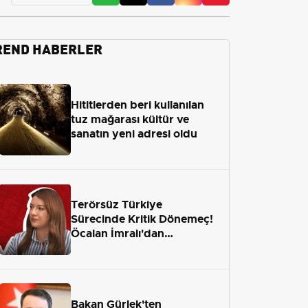
REND HABERLER
Hititlerden beri kullanılan
tuz mağarası kültür ve
sanatın yeni adresi oldu
Terörsüz Türkiye
Sürecinde Kritik Dönemeç!
Öcalan İmralı'dan
Çıkamayacak mı?
Bakan Gürlek'ten