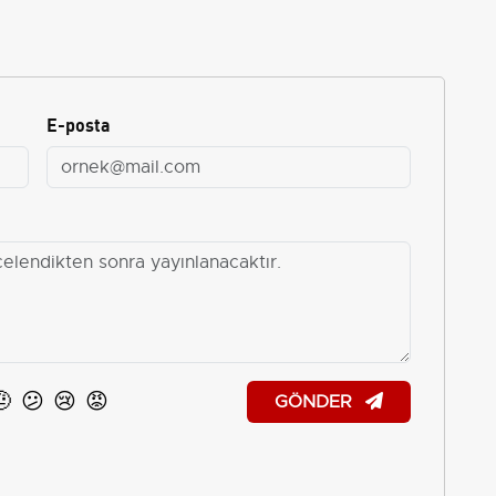
E-posta
🤨
😕
😢
😡
GÖNDER