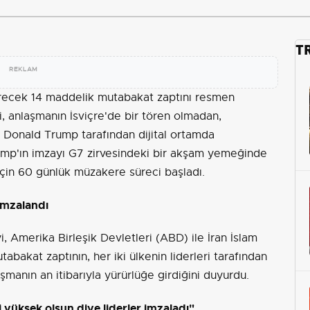
T
REKLAM
irecek 14 maddelik mutabakat zaptını resmen
yi, anlaşmanın İsviçre'de bir tören olmadan,
Donald Trump tarafından dijital ortamda
rump'ın imzayı G7 zirvesindeki bir akşam yemeğinde
 için 60 günlük müzakere süreci başladı.
imzalandı
i, Amerika Birleşik Devletleri (ABD) ile İran İslam
abakat zaptının, her iki ülkenin liderleri tarafından
şmanın an itibarıyla yürürlüğe girdiğini duyurdu.
i yüksek olsun diye liderler imzaladı"