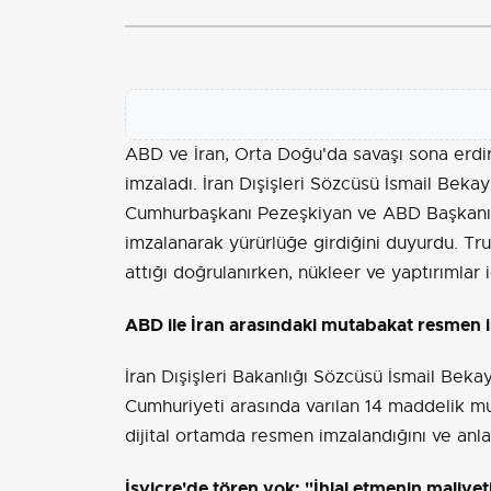
ABD ve İran, Orta Doğu'da savaşı sona erd
imzaladı. İran Dışişleri Sözcüsü İsmail Beka
Cumhurbaşkanı Pezeşkiyan ve ABD Başkanı 
imzalanarak yürürlüğe girdiğini duyurdu. T
attığı doğrulanırken, nükleer ve yaptırımlar
ABD ile İran arasındaki mutabakat resmen 
İran Dışişleri Bakanlığı Sözcüsü İsmail Bekay
Cumhuriyeti arasında varılan 14 maddelik mut
dijital ortamda resmen imzalandığını ve anla
İsviçre'de tören yok: "İhlal etmenin maliyet