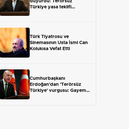
duyurdu: Terörsüz
Türkiye yasa teklifi
önümüzdeki hafta Meclis'e
geliyor
Türk Tiyatrosu ve
Sinemasının Usta İsmi Can
Kolukısa Vefat Etti
Cumhurbaşkanı
Erdoğan'dan 'Terörsüz
Türkiye' vurgusu: Gayemiz
terör engelini aradan çekip
almaktır