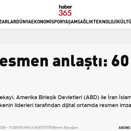
ZARLAR
DÜNYA
EKONOMI
SPOR
YAŞAM
SAĞLIK
TEKNOLOJI
KÜLTÜ
resmen anlaştı: 60
Bekayi, Amerika Birleşik Devletleri (ABD) ile İran İsl
enin liderleri tarafından dijital ortamda resmen imza
ABONE
26 - 11:28
OKUMA:
3 dk
EDİTÖR:
Beren Alpuğan