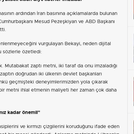
sının ardından İran basınına açıklamalarda bulunan
n Cumhurbaşkanı Mesud Pezeşkiyan ve ABD Başkanı
ti.
zenlenmeyeceğini vurgulayan Bekayi, neden dijital
 sözlerle özetledi:
. Mutabakat zaptı metni, iki taraf da onu imzaladığı
 zaptın doğrudan iki ülkenin devlet başkanları
Çünkü geçmişteki deneyimlerimizden yola çıkarak
ı bir metni ihlal etmenin maliyeti her zaman çok daha
mız kadar önemli"
iplerini ve kırmızı çizgilerini koruduğunu ifade eden