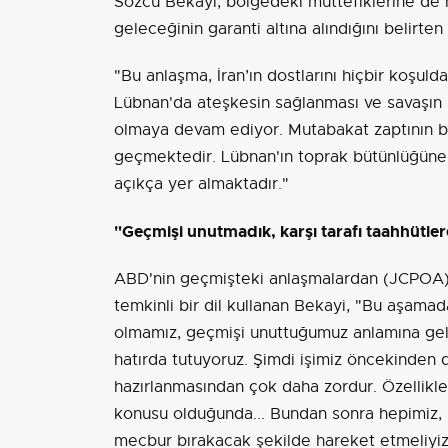
Sözcü Bekayi, bölgedeki müttefiklerine de
geleceğinin garanti altına alındığını belirte
"Bu anlaşma, İran’ın dostlarını hiçbir koşulda
Lübnan'da ateşkesin sağlanması ve savaşın 
olmaya devam ediyor. Mutabakat zaptının b
geçmektedir. Lübnan'ın toprak bütünlüğüne
açıkça yer almaktadır."
"Geçmişi unutmadık, karşı tarafı taahhütle
ABD'nin geçmişteki anlaşmalardan (JCPOA) t
temkinli bir dil kullanan Bekayi, "Bu aşama
olmamız, geçmişi unuttuğumuz anlamına gel
hatırda tutuyoruz. Şimdi işimiz öncekinden d
hazırlanmasından çok daha zordur. Özellikle
konusu olduğunda... Bundan sonra hepimiz, 
mecbur bırakacak şekilde hareket etmeliyiz" 