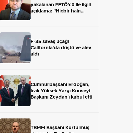
yakalanan FETÖ'cü ile ilgili
açıklama: "Hiçbir hain
adaletten kaçamayacak"
F-35 savaş uçağı
California'da düştü ve alev
aldı
Cumhurbaşkanı Erdoğan,
Irak Yüksek Yargı Konseyi
Başkanı Zeydan'ı kabul etti
TBMM Başkanı Kurtulmuş