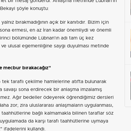
 net bir mesaj gönderdi. Anlaşma metninde Lübnan'ın
n Bekayi şöyle konuştu:
 yalnız bırakmadığının açık bir kanıtıdır. Bizim için
sona ermesi, en az İran kadar önemliydi ve önemli
irinci bölümünde Lübnan'ın adı tam üç kez
 ve ulusal egemenliğine saygı duyulması metinde
re mecbur bırakacağız"
ek taraflı çekilme hamlelerine atıfta bulunarak
da savaşı sona erdirecek bir anlaşma imzalamış
mez. Ağır bedeller ödeyerek öğrendiğimiz dersleri
aha zor; zira uluslararası anlaşmaların uygulanması,
 taahhütlerine bağlı kalmamakla bilinen taraflar söz
uygulamada da karşı tarafı taahhütlerine uymaya
ifadelerini kullandı.