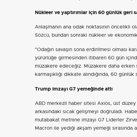
Nükleer ve yaptırımlar için 60 günlük geri 
Anlaşmanın ana odak noktasının öncelikli ol
Sözcü, bundan sonraki nükleer ve ekonomik 
"Odağın savaşın sona erdirilmesi olması karar
yürürlüğe girmesinden itibaren 60 gün için
müzakere edeceğiz. Müzakere daha erken so
karmaşıklığı dikkate alındığında, 60 günlük sü
Trump imzayı G7 yemeğinde attı
ABD merkezli haber sitesi Axios, üst düzey 
arkasındaki sıcak gelişmeyi doğruladı. Hab
mutabakat metnine imzayı G7 Liderler Zir
Macron ile yediği akşam yemeği sırasında at