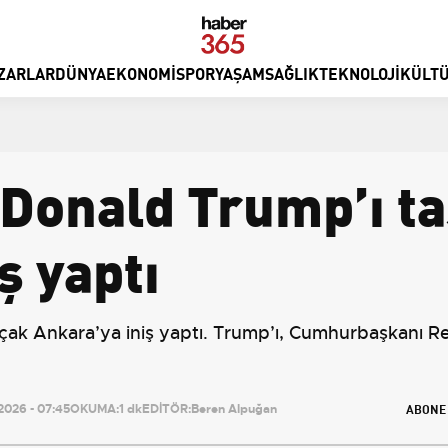
ZARLAR
DÜNYA
EKONOMI
SPOR
YAŞAM
SAĞLIK
TEKNOLOJI
KÜLTÜ
Donald Trump’ı ta
ş yaptı
çak Ankara’ya iniş yaptı. Trump’ı, Cumhurbaşkanı 
ABONE
026 - 07:45
OKUMA:
1 dk
EDİTÖR:
Beren Alpuğan