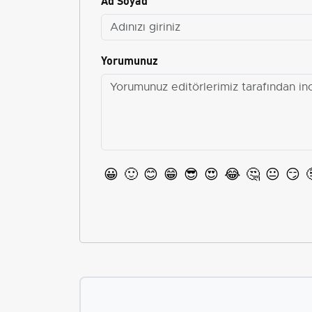
Yorumunuz
😀
🙂
😊
😁
😎
😍
😂
🤔
😐
😏