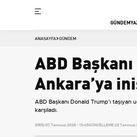
GÜNDEM
YA
ANASAYFA
GÜNDEM
ABD Başkanı 
Ankara’ya ini
ABD Başkanı Donald Trump’ı taşıyan u
karşıladı.
GİRİŞ:
07 Temmuz 2026 - 13:45
GÜNCELLEME:
23 Temmuz 2