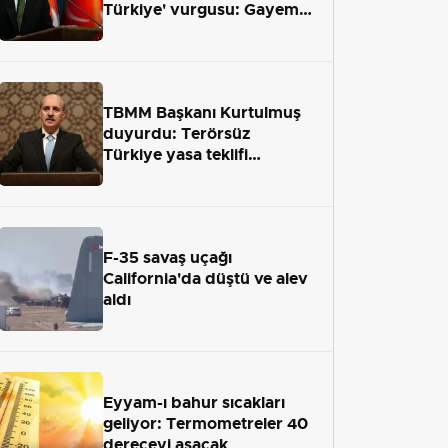
Türkiye' vurgusu: Gayemiz
terör engelini aradan çekip
almaktır
TBMM Başkanı Kurtulmuş
duyurdu: Terörsüz
Türkiye yasa teklifi
önümüzdeki hafta Meclis'e
geliyor
F-35 savaş uçağı
California'da düştü ve alev
aldı
Eyyam-ı bahur sıcakları
geliyor: Termometreler 40
dereceyi aşacak