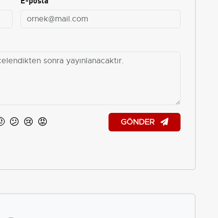
🤨
😕
😢
😡
GÖNDER