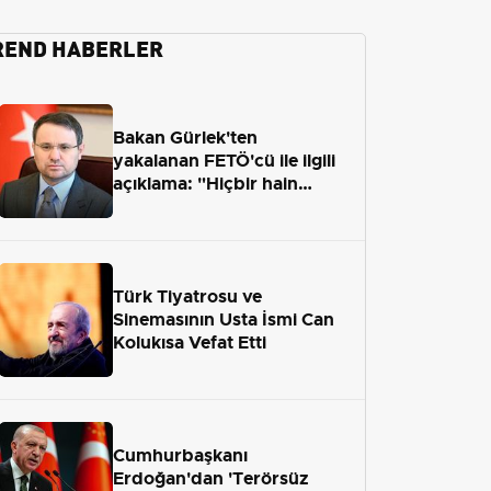
REND HABERLER
Bakan Gürlek'ten
yakalanan FETÖ'cü ile ilgili
açıklama: "Hiçbir hain
adaletten kaçamayacak"
Türk Tiyatrosu ve
Sinemasının Usta İsmi Can
Kolukısa Vefat Etti
Cumhurbaşkanı
Erdoğan'dan 'Terörsüz