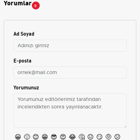
Yorumlar
0
Ad Soyad
E-posta
Yorumunuz
😀
🙂
😊
😁
😎
😍
😂
🤔
😐
😏
🤨
😕