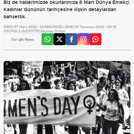
Biz de haberimizde okurlarımıza 8 Mart Dünya Emekçi
Kadınlar Gününün tarihçesine ilişkin detaylardan
bahsettik.
GİRİŞ:
07 Mart 2022 - 12:58
GÜNCELLEME:
23 Temmuz 2026 - 08:15
OKUMA:
2 dk
EDİTÖR:
Zeynep Orhan