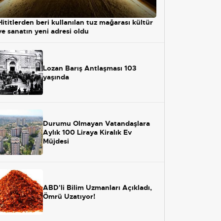
Hititlerden beri kullanılan tuz mağarası kültür
ve sanatın yeni adresi oldu
Lozan Barış Antlaşması 103
yaşında
Durumu Olmayan Vatandaşlara
Aylık 100 Liraya Kiralık Ev
Müjdesi
ABD'li Bilim Uzmanları Açıkladı,
Ömrü Uzatıyor!