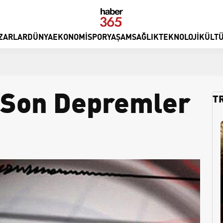
ZARLAR
DÜNYA
EKONOMI
SPOR
YAŞAM
SAĞLIK
TEKNOLOJI
KÜLTÜ
 Son Depremler
T