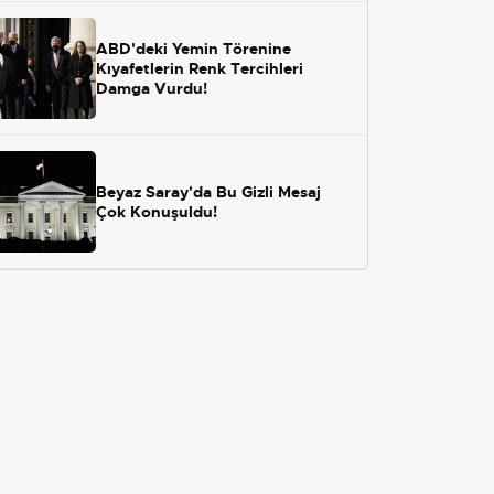
ABD'deki Yemin Törenine
Kıyafetlerin Renk Tercihleri
Damga Vurdu!
Beyaz Saray'da Bu Gizli Mesaj
Çok Konuşuldu!