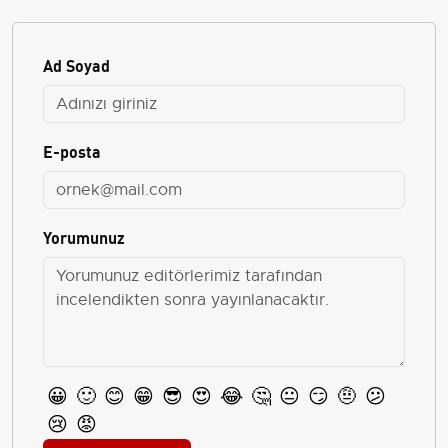
Ad Soyad
E-posta
Yorumunuz
😀
🙂
😊
😁
😎
😍
😂
🤔
😐
😏
🤨
😕
😢
😡