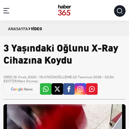
VIDEO
ANASAYFA
3 Yaşındaki Oğlunu X-Ray
Cihazına Koydu
GİRİŞ:
16 Ocak 2020 - 19:47
GÜNCELLEME:
22 Temmuz 2026 - 02:54
EDİTÖR:
Mert Domaç