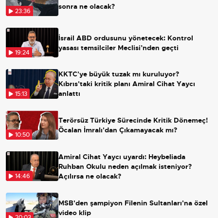
sonra ne olacak?
23:36
İsrail ABD ordusunu yönetecek: Kontrol
yasası temsilciler Meclisi’nden geçti
19:24
KKTC'ye büyük tuzak mı kuruluyor?
Kıbrıs'taki kritik planı Amiral Cihat Yaycı
anlattı
15:13
Terörsüz Türkiye Sürecinde Kritik Dönemeç!
Öcalan İmralı'dan Çıkamayacak mı?
10:50
Amiral Cihat Yaycı uyardı: Heybeliada
Ruhban Okulu neden açılmak isteniyor?
Açılırsa ne olacak?
14:46
MSB'den şampiyon Filenin Sultanları'na özel
video klip
20:03