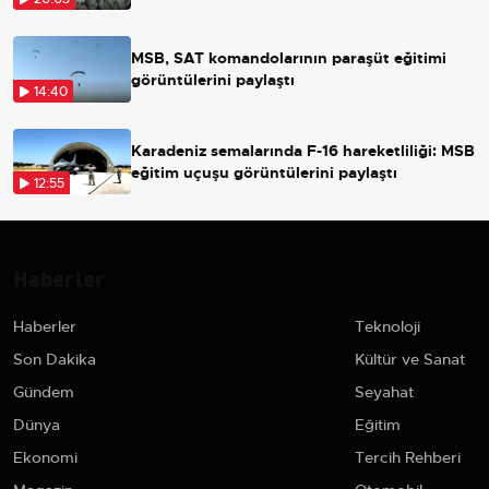
MSB, SAT komandolarının paraşüt eğitimi
görüntülerini paylaştı
14:40
Karadeniz semalarında F-16 hareketliliği: MSB
eğitim uçuşu görüntülerini paylaştı
12:55
Haberler
Haberler
Teknoloji
Son Dakika
Kültür ve Sanat
Gündem
Seyahat
Dünya
Eğitim
Ekonomi
Tercih Rehberi