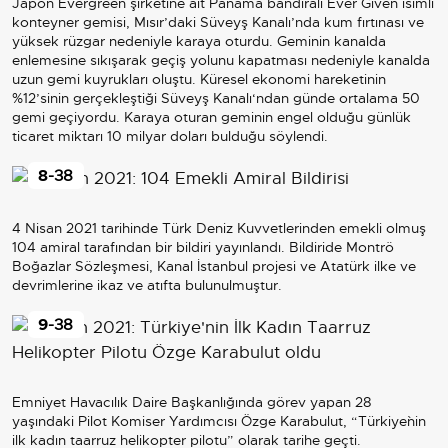
Japon Evergreen şirketine ait Panama bandıralı Ever Given isimli
konteyner gemisi, Mısır’daki Süveyş Kanalı’nda kum fırtınası ve
yüksek rüzgar nedeniyle karaya oturdu. Geminin kanalda
enlemesine sıkışarak geçiş yolunu kapatması nedeniyle kanalda
uzun gemi kuyrukları oluştu. Küresel ekonomi hareketinin
%12’sinin gerçekleştiği Süveyş Kanalı‘ndan günde ortalama 50
gemi geçiyordu. Karaya oturan geminin engel olduğu günlük
ticaret miktarı 10 milyar doları bulduğu söylendi.
8
-38
4 Nisan 2021 tarihinde Türk Deniz Kuvvetlerinden emekli olmuş
104 amiral tarafından bir bildiri yayınlandı. Bildiride Montrö
Boğazlar Sözleşmesi, Kanal İstanbul projesi ve Atatürk ilke ve
devrimlerine ikaz ve atıfta bulunulmuştur.
9
-38
Emniyet Havacılık Daire Başkanlığında görev yapan 28
yaşındaki Pilot Komiser Yardımcısı Özge Karabulut, “Türkiye`nin
ilk kadın taarruz helikopter pilotu” olarak tarihe geçti.