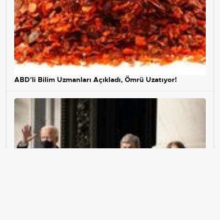
ABD'li Bilim Uzmanları Açıkladı, Ömrü Uzatıyor!