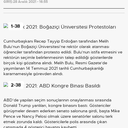
GİRİŞ:
28 Aralık 2021 - 16:55
1
-38
Cumhurbaşkanı Recep Tayyip Erdoğan tarafından Melih
Bulu’nun Boğaziçi Üniversitesi’ne rektör olarak atanması
öğrenciler tarafından protesto edildi. Bulu’nun istifa etmesini ve
rektörün seçimle belirlenmesinin talep edildiği gösterilerde
birçok kişi gözaltına alındı. Melih Bulu, Resmi Gazete’de
yayımlanan 14 Temmuz 2021 tarihli Cumhurbaşkanlığı
kararnamesiyle görevden alındı.
2
-38
ABD’de yapılan seçim sonuçlarının onaylanması sırasında
Donald Trump yanlıları, kongre binasını bastı. Göstericiler
görüşmeler devam ederken senato salonuna girdi, başta Mike
Pence ve Nancy Pelosi olmak üzere senatörler salonu terk
etmek zorunda kaldı. Göstericilerle polis arasında çıkan
çatışmada 4 gösterici hayatını kaybetti.