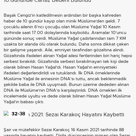
Başak Cengiz'in katledilmesin ardından bir başka kahreden
haber de 10 gündür kayıp olan minik Müslüme'den geldi. 7
çocuklu ailenin 6'ncı çocuğu olan Müslüme Yağal 10 Kasım
tarihinde saat 17.00 dolaylarında kayboldu. Aramalar 10'uncu
gününde sonuç verdi. Müslüme Yağal çadırlarından tam 7 KM
uzakta bir alanda ölü olarak bulundu. Daha sonra dikkat çeken
bir gelişme yaşandı. Aile, emniyet tarafından gözaltına alındı.
Gözaltında ifadeleri alınan Yağal ailesi fertlerinden biri hariç hepsi
serbest bırakıldı. Gözaltında serbest bırakılmayan tek kişi dede
olarak bilinen Hasan Yağal'dı. Hasan Yağal'ın emniyetteki
ifadeleri değerlendirildi ve tutuklandı. İlk DNA örneklerinde
Müslüme Yağal ile annesinin DNA'sı tuttu, ancak beklenmedik
şekilde baba ile DNA uyuşmadı. Bunun üzerine dededen alınan
DNA ile Müslüme'nin DNA'sı karşılaştırıldı. DNA örnekleri ilk
incelemede uyultu ve dede olarak bilinen Hasan Yağal Müslüme
Yağal'ın babası çıktı.
32
-38
Şair ve mütefekkir Sezai Karakoç 16 Kasım 2021 tarihinde 88
yaşında hayatını kaybetti. Diriliş düşüncesinin mimarı olan Sezai