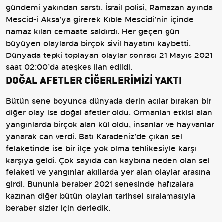
gündemi yakından sarstı. İsrail polisi, Ramazan ayında
Mescid-i Aksa’ya girerek Kıble Mescidi’nin içinde
namaz kılan cemaate saldırdı. Her geçen gün
büyüyen olaylarda birçok sivil hayatını kaybetti.
Dünyada tepki toplayan olaylar sonrası 21 Mayıs 2021
saat 02:00’da ateşkes ilan edildi.
DOĞAL AFETLER CİĞERLERİMİZİ YAKTI
Bütün sene boyunca dünyada derin acılar bırakan bir
diğer olay ise doğal afetler oldu. Ormanları etkisi alan
yangınlarda birçok alan kül oldu, insanlar ve hayvanlar
yanarak can verdi. Batı Karadeniz’de çıkan sel
felaketinde ise bir ilçe yok olma tehlikesiyle karşı
karşıya geldi. Çok sayıda can kaybına neden olan sel
felaketi ve yangınlar akıllarda yer alan olaylar arasına
girdi. Bununla beraber 2021 senesinde hafızalara
kazınan diğer bütün olayları tarihsel sıralamasıyla
beraber sizler için derledik.