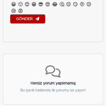
😀
🙂
😊
😁
😎
😍
😂
🤔
😐
😏
🤨
😕
😢
😡
GÖNDER
Henüz yorum yapılmamış
Bu içerik hakkında ilk yorumu siz yapın!