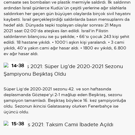
cemaate ses bombaları ve plastik mermiyle saldırdı. İlk saldırının
ardından İsrail günlerce Kudüs’ün çeşitli yerlerine ağır silahlarla
saldırırken her geçen gün büyüyen olaylarda birçok sivil hayatını
kaybetti. İsrail gerçekleştirdiği saldırılarda basın mensuplarını da
hedef aldı. Dünyada tepki toplayan olaylar sonrası 21 Mayıs
2021 saat 02:00’da ateşkes ilan edildi. İsrail’in Filistin
saldırılarının bilançosu ise şu şekilde; • 66’sı çocuk 243 kişi şehit
edildi. 18 hastane yıkıldı. • 1000’i aşkın kişi yaralandı. • 3 cami
yıkıldı, 40’a yakın cami ağır hasar aldı. • 1800 ev yıkıldı, 6.800
ev ağır hasar aldı.
14
-38
Süper Lig’de 2020-2021 sezonu 42. ve son haftasında
deplasmanda Göztepe’yi 2-1 mağlup eden Beşiktaş, sezonu
şampiyon tamamladı. Beşiktaş böylece 16. kez şampiyonluğa
oldu. Sezonun ikincisi Galatasaray olurken Fenerbahçe ise
üçüncü oldu.
15
-38