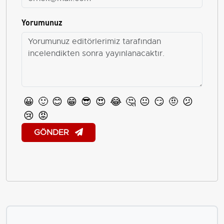
Yorumunuz
😀
🙂
😊
😁
😎
😍
😂
🤔
😐
😏
🤨
😕
😢
😡
GÖNDER