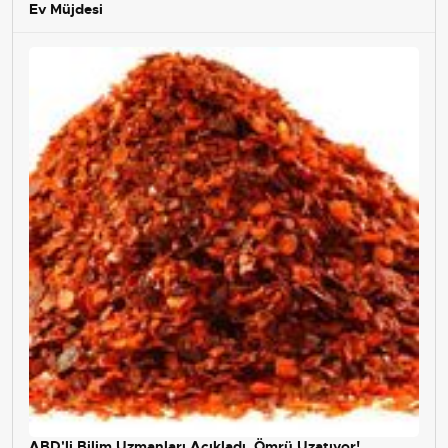
Ev Müjdesi
ABD'li Bilim Uzmanları Açıkladı, Ömrü Uzatıyor!