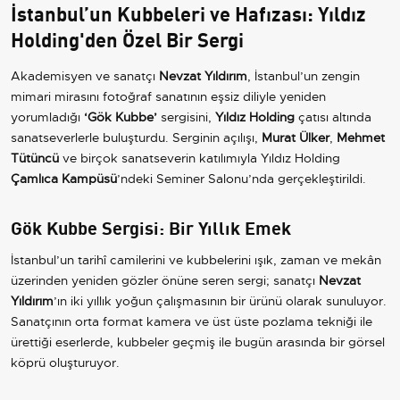
İstanbul’un Kubbeleri ve Hafızası: Yıldız
Holding'den Özel Bir Sergi
Akademisyen ve sanatçı
Nevzat Yıldırım
, İstanbul’un zengin
mimari mirasını fotoğraf sanatının eşsiz diliyle yeniden
yorumladığı
‘Gök Kubbe’
sergisini,
Yıldız Holding
çatısı altında
sanatseverlerle buluşturdu. Serginin açılışı,
Murat Ülker
,
Mehmet
Tütüncü
ve birçok sanatseverin katılımıyla Yıldız Holding
Çamlıca Kampüsü
’ndeki Seminer Salonu’nda gerçekleştirildi.
Gök Kubbe Sergisi: Bir Yıllık Emek
İstanbul’un tarihî camilerini ve kubbelerini ışık, zaman ve mekân
üzerinden yeniden gözler önüne seren sergi; sanatçı
Nevzat
Yıldırım
’ın iki yıllık yoğun çalışmasının bir ürünü olarak sunuluyor.
Sanatçının orta format kamera ve üst üste pozlama tekniği ile
ürettiği eserlerde, kubbeler geçmiş ile bugün arasında bir görsel
köprü oluşturuyor.