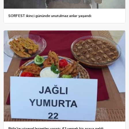
SORFEST ikinci gününde unutulmaz anlar yaşandı
Bitlis’te yöresel lezzetler yarıştı: 42 yemek bir araya geldi