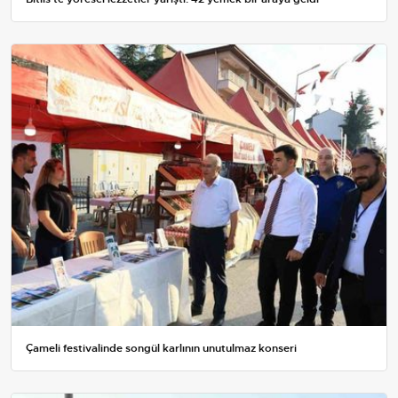
Çameli festivalinde songül karlının unutulmaz konseri