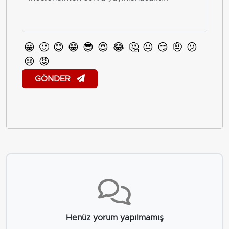
😀
🙂
😊
😁
😎
😍
😂
🤔
😐
😏
🤨
😕
😢
😡
GÖNDER
Henüz yorum yapılmamış