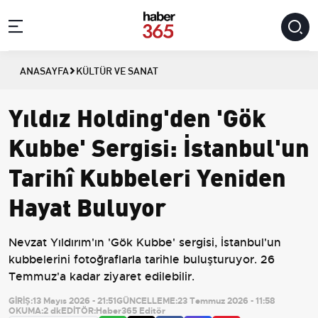
ANASAYFA
KÜLTÜR VE SANAT
Yıldız Holding'den 'Gök
Kubbe' Sergisi: İstanbul'un
Tarihî Kubbeleri Yeniden
Hayat Buluyor
Nevzat Yıldırım'ın 'Gök Kubbe' sergisi, İstanbul'un
kubbelerini fotoğraflarla tarihle buluşturuyor. 26
Temmuz'a kadar ziyaret edilebilir.
GİRİŞ:
13 Mayıs 2026 - 21:51
GÜNCELLEME:
23 Temmuz 2026 - 11:58
OKUMA:
2 dk
EDİTÖR:
Haber365 Editör