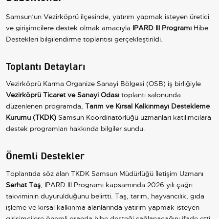
Samsun’un Vezirköprü ilçesinde, yatırım yapmak isteyen üretici
ve girişimcilere destek olmak amacıyla
IPARD III Programı
Hibe
Destekleri bilgilendirme toplantısı gerçekleştirildi.
Toplantı Detayları
Vezirköprü Karma Organize Sanayi Bölgesi (OSB) iş birliğiyle
Vezirköprü Ticaret ve Sanayi Odası
toplantı salonunda
düzenlenen programda,
Tarım ve Kırsal Kalkınmayı Destekleme
Kurumu (TKDK)
Samsun Koordinatörlüğü uzmanları katılımcılara
destek programları hakkında bilgiler sundu.
Önemli Destekler
Toplantıda söz alan TKDK Samsun Müdürlüğü İletişim Uzmanı
Serhat Taş
, IPARD III Programı kapsamında 2026 yılı çağrı
takviminin duyurulduğunu belirtti. Taş, tarım, hayvancılık, gıda
işleme ve kırsal kalkınma alanlarında yatırım yapmak isteyen
girişimcilere önemli oranda hibe desteği sağlanacağını ifade etti.