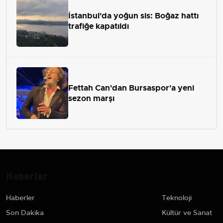
İstanbul'da yoğun sis: Boğaz hattı
trafiğe kapatıldı
Fettah Can'dan Bursaspor'a yeni
sezon marşı
Haberler
Haberler
Teknoloji
Son Dakika
Kültür ve Sanat