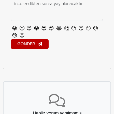
😀
🙂
😊
😁
😎
😍
😂
🤔
😐
😏
🤨
😕
😢
😡
GÖNDER
Henüz yorum yapılmamış