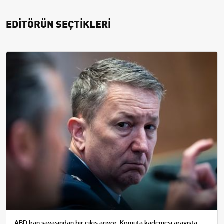
EDİTÖRÜN SEÇTİKLERİ
ABD İran savaşından bir çıkış arıyor: Komuta kademesi arayışta