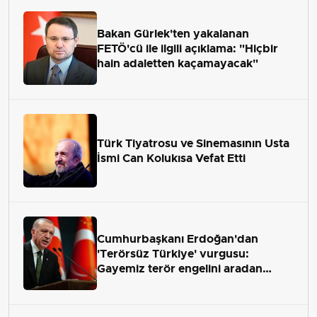
Bakan Gürlek'ten yakalanan
FETÖ'cü ile ilgili açıklama: "Hiçbir
hain adaletten kaçamayacak"
Türk Tiyatrosu ve Sinemasının Usta
İsmi Can Kolukısa Vefat Etti
Cumhurbaşkanı Erdoğan'dan
'Terörsüz Türkiye' vurgusu:
Gayemiz terör engelini aradan
çekip almaktır