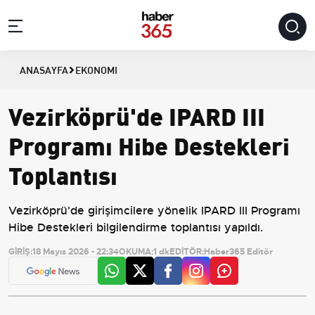
ANASAYFA
EKONOMI
Vezirköprü'de IPARD III
Programı Hibe Destekleri
Toplantısı
Vezirköprü'de girişimcilere yönelik IPARD III Programı
Hibe Destekleri bilgilendirme toplantısı yapıldı.
GİRİŞ:
18 Mayıs 2026 - 22:34
OKUMA:
1 dk
EDİTÖR:
Haber365 Editör