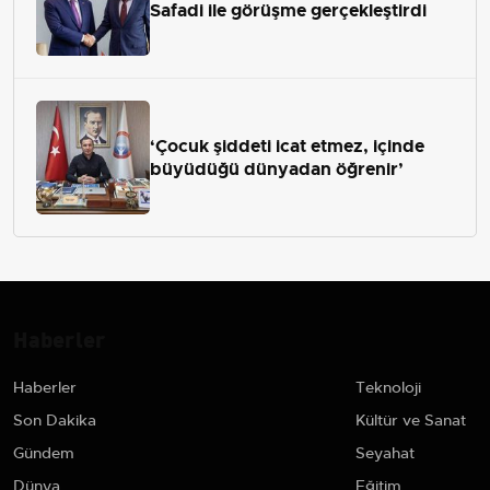
Safadi ile görüşme gerçekleştirdi
‘Çocuk şiddeti icat etmez, içinde
büyüdüğü dünyadan öğrenir’
Haberler
Haberler
Teknoloji
Son Dakika
Kültür ve Sanat
Gündem
Seyahat
Dünya
Eğitim