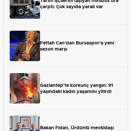
Tarım işçilerini taşıyan minibüs tıra
çarptı: Çok sayıda yaralı var
Fettah Can'dan Bursaspor'a yeni
sezon marşı
Gaziantep’te korkunç yangın: 91
yaşındaki kadın yaşamını yitirdi
Bakan Fidan, Ürdünlü mevkidaşı