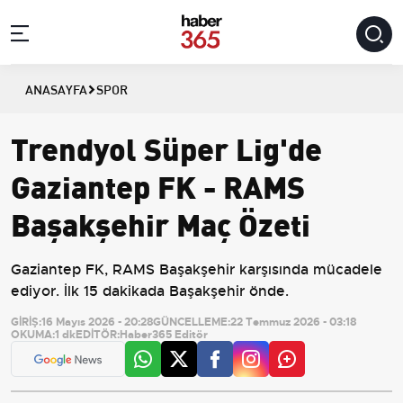
ANASAYFA
SPOR
Trendyol Süper Lig'de
Gaziantep FK - RAMS
Başakşehir Maç Özeti
Gaziantep FK, RAMS Başakşehir karşısında mücadele
ediyor. İlk 15 dakikada Başakşehir önde.
GİRİŞ:
16 Mayıs 2026 - 20:28
GÜNCELLEME:
22 Temmuz 2026 - 03:18
OKUMA:
1 dk
EDİTÖR:
Haber365 Editör