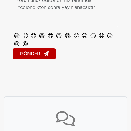
😀
🙂
😊
😁
😎
😍
😂
🤔
😐
😏
🤨
😕
😢
😡
GÖNDER