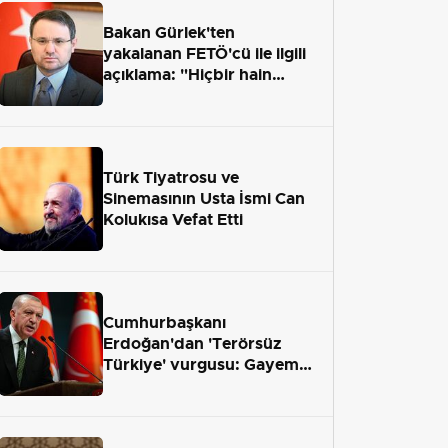
Bakan Gürlek'ten
yakalanan FETÖ'cü ile ilgili
açıklama: "Hiçbir hain
adaletten kaçamayacak"
Türk Tiyatrosu ve
Sinemasının Usta İsmi Can
Kolukısa Vefat Etti
Cumhurbaşkanı
Erdoğan'dan 'Terörsüz
Türkiye' vurgusu: Gayemiz
terör engelini aradan çekip
almaktır