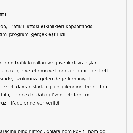
amı
, Trafik Haftası etkinlikleri kapsamında
timi programı gerçekleştirildi.
lerin trafik kuralları ve güvenli davranışlar
ğlamak için yerel emniyet mensuplarını davet etti.
esinde, okulumuza gelen değerli emniyet
venli davranışlarla ilgili bilgilendirici bir eğitim
incinin, gelecekte daha güvenli bir toplum
z." ifadelerine yer verildi.
 aracına bindirilmesi, onlara hem keyifli hem de