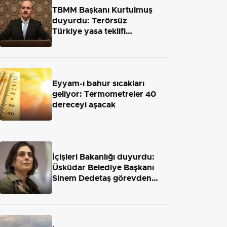
TBMM Başkanı Kurtulmuş
duyurdu: Terörsüz
Türkiye yasa teklifi
önümüzdeki hafta Meclis'e
geliyor
Eyyam-ı bahur sıcakları
geliyor: Termometreler 40
dereceyi aşacak
İçişleri Bakanlığı duyurdu:
Üsküdar Belediye Başkanı
Sinem Dedetaş görevden
uzaklaştırıldı