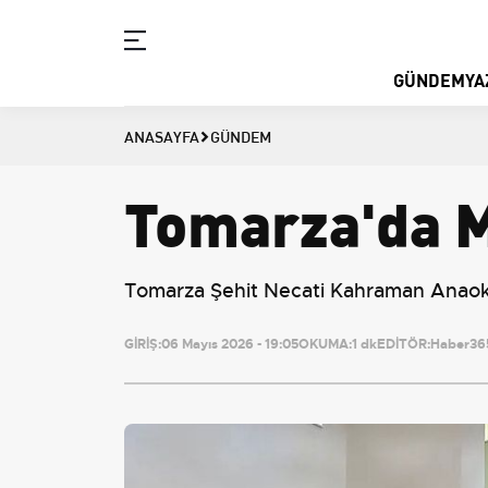
GÜNDEM
YA
ANASAYFA
GÜNDEM
Tomarza'da M
Tomarza Şehit Necati Kahraman Anaokulu
GİRİŞ:
06 Mayıs 2026 - 19:05
OKUMA:
1 dk
EDİTÖR:
Haber365