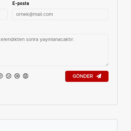
E-posta
🤨
😕
😢
😡
GÖNDER