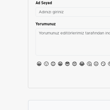
Ad Soyad
Yorumunuz
😀
🙂
😊
😁
😎
😍
😂
🤔
😐
😏