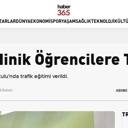
ZARLAR
DÜNYA
EKONOMI
SPOR
YAŞAM
SAĞLIK
TEKNOLOJI
KÜLTÜ
inik Öğrencilere T
'nda trafik eğitimi verildi.
ABONE
 Editör
T