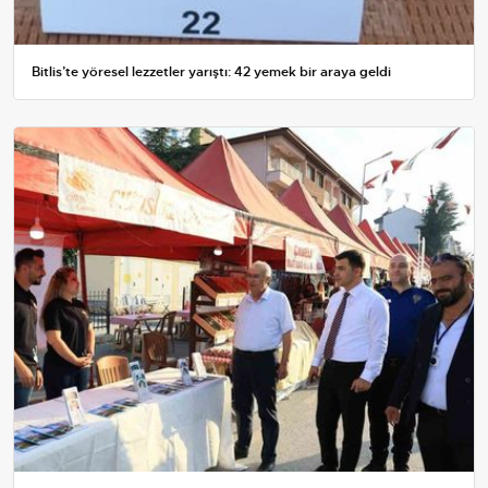
Bitlis’te yöresel lezzetler yarıştı: 42 yemek bir araya geldi