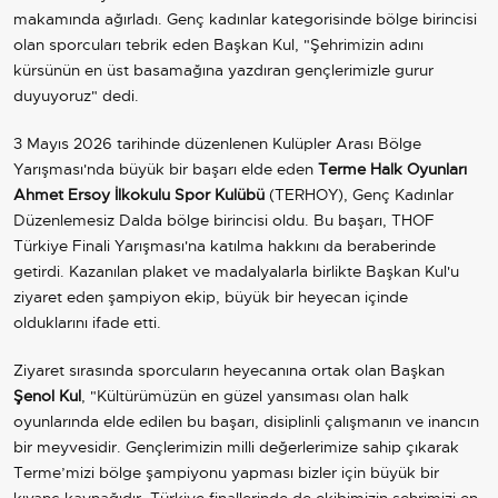
makamında ağırladı. Genç kadınlar kategorisinde bölge birincisi
olan sporcuları tebrik eden Başkan Kul, "Şehrimizin adını
kürsünün en üst basamağına yazdıran gençlerimizle gurur
duyuyoruz" dedi.
3 Mayıs 2026 tarihinde düzenlenen Kulüpler Arası Bölge
Yarışması'nda büyük bir başarı elde eden
Terme Halk Oyunları
Ahmet Ersoy İlkokulu Spor Kulübü
(TERHOY), Genç Kadınlar
Düzenlemesiz Dalda bölge birincisi oldu. Bu başarı, THOF
Türkiye Finali Yarışması'na katılma hakkını da beraberinde
getirdi. Kazanılan plaket ve madalyalarla birlikte Başkan Kul'u
ziyaret eden şampiyon ekip, büyük bir heyecan içinde
olduklarını ifade etti.
Ziyaret sırasında sporcuların heyecanına ortak olan Başkan
Şenol Kul
, "Kültürümüzün en güzel yansıması olan halk
oyunlarında elde edilen bu başarı, disiplinli çalışmanın ve inancın
bir meyvesidir. Gençlerimizin milli değerlerimize sahip çıkarak
Terme’mizi bölge şampiyonu yapması bizler için büyük bir
kıvanç kaynağıdır. Türkiye finallerinde de ekibimizin şehrimizi en