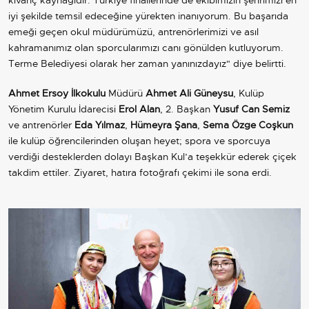
iyi şekilde temsil edeceğine yürekten inanıyorum. Bu başarıda
emeği geçen okul müdürümüzü, antrenörlerimizi ve asıl
kahramanımız olan sporcularımızı canı gönülden kutluyorum.
Terme Belediyesi olarak her zaman yanınızdayız" diye belirtti.
Ahmet Ersoy İlkokulu
Müdürü
Ahmet Ali Güneysu
, Kulüp
Yönetim Kurulu İdarecisi
Erol Alan
, 2. Başkan
Yusuf Can Semiz
ve antrenörler
Eda Yılmaz
,
Hümeyra Şana
,
Sema Özge Coşkun
ile kulüp öğrencilerinden oluşan heyet; spora ve sporcuya
verdiği desteklerden dolayı Başkan Kul’a teşekkür ederek çiçek
takdim ettiler. Ziyaret, hatıra fotoğrafı çekimi ile sona erdi.