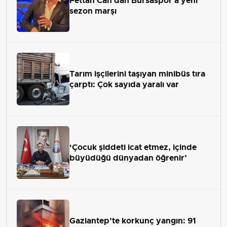
Fettah Can'dan Bursaspor'a yeni
sezon marşı
Tarım işçilerini taşıyan minibüs tıra
çarptı: Çok sayıda yaralı var
‘Çocuk şiddeti icat etmez, içinde
büyüdüğü dünyadan öğrenir’
Gaziantep’te korkunç yangın: 91