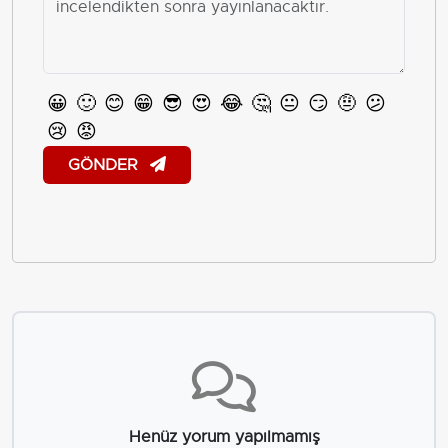
😀
🙂
😊
😁
😎
😍
😂
🤔
😐
😏
🤨
😕
😢
😡
GÖNDER
Henüz yorum yapılmamış