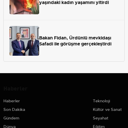
yaşındaki kadın yaşamını yitirdi
Bakan Fidan, Ürdünlü mevkidaşı
Safadi ile görüşme gerçekleştirdi
Haberler
Haberler
Teknoloji
Son Dakika
Kültür ve Sanat
Gündem
Seyahat
Dünya
Eğitim