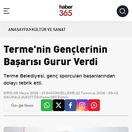
ANASAYFA
KÜLTÜR VE SANAT
Terme'nin Gençlerinin
Başarısı Gurur Verdi
Terme Belediyesi, genç sporcuları başarılarından
dolayı tebrik etti.
GİRİŞ:
06 Mayıs 2026 - 21:54
GÜNCELLEME:
22 Temmuz 2026 - 09:42
OKUMA:
2 dk
EDİTÖR:
Haber365 Editör