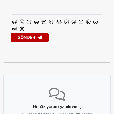
😀
🙂
😊
😁
😎
😍
😂
🤔
😐
😏
🤨
😕
😢
😡
GÖNDER
Henüz yorum yapılmamış