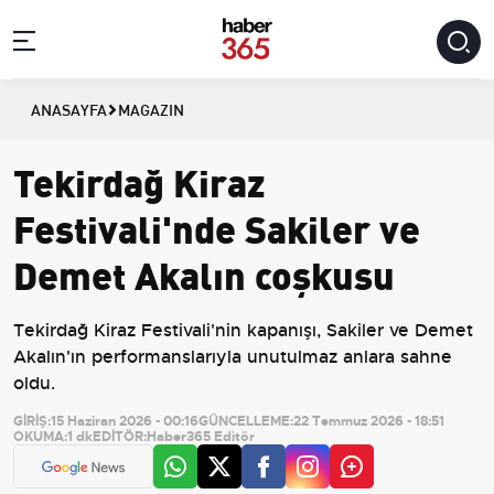
ANASAYFA
MAGAZIN
Tekirdağ Kiraz
Festivali'nde Sakiler ve
Demet Akalın coşkusu
Tekirdağ Kiraz Festivali'nin kapanışı, Sakiler ve Demet
Akalın'ın performanslarıyla unutulmaz anlara sahne
oldu.
GİRİŞ:
15 Haziran 2026 - 00:16
GÜNCELLEME:
22 Temmuz 2026 - 18:51
OKUMA:
1 dk
EDİTÖR:
Haber365 Editör