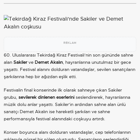
REKLAM
60. Uluslararası Tekirdağ Kiraz Festivali’nin son gününde sahne
alan
Sakiler
ve
Demet Akalın
, hayranlarına unutulmaz bir gece
yaşattı. Festival alanını dolduran vatandaşlar, sevilen sanatçıların
şarkılarına hep bir ağızdan eşlik etti.
Festivalin final konserinde ilk olarak sahneye çıkan Sakiler
grubu,
sevilerek dinlenen eserlerini
seslendirerek, hayranlarına
müzik dolu anlar yaşattı. Sakiler’in ardından sahne alan ünlü
sanatçı Demet Akalın ise hareketli şarkıları ve sahne
performansıyla festival alanındaki coşkuyu artırdı.
Konser boyunca alanı dolduran vatandaşlar, cep telefonlarının
ışıklarıyla görsel bir şölen oluşturdu. Sanatçıların seslendirdiği