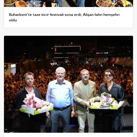
Buharkent'te taze incir festivali sona erdi, Alişan fahri hemşehri
oldu