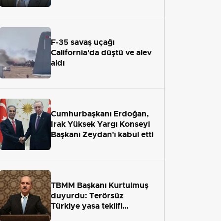
adaletten kaçamayacak"
F-35 savaş uçağı
California'da düştü ve alev
aldı
Cumhurbaşkanı Erdoğan,
Irak Yüksek Yargı Konseyi
Başkanı Zeydan'ı kabul etti
TBMM Başkanı Kurtulmuş
duyurdu: Terörsüz
Türkiye yasa teklifi
önümüzdeki hafta Meclis'e