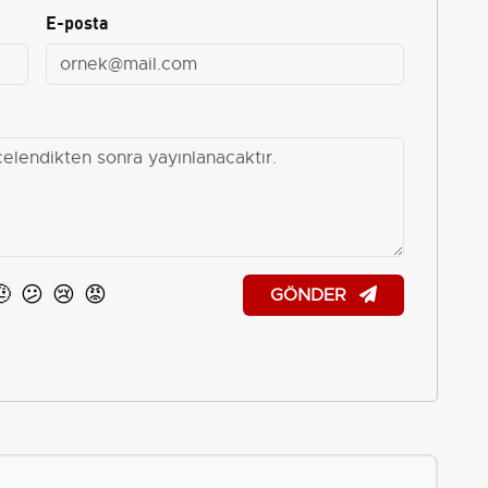
E-posta
🤨
😕
😢
😡
GÖNDER