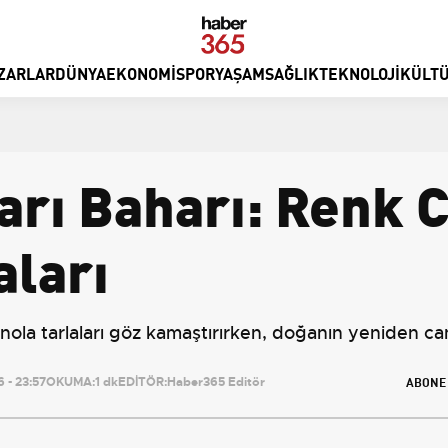
ZARLAR
DÜNYA
EKONOMI
SPOR
YAŞAM
SAĞLIK
TEKNOLOJI
KÜLTÜ
Sarı Baharı: Renk
ları
nola tarlaları göz kamaştırırken, doğanın yeniden c
ABONE
 - 23:57
OKUMA:
1 dk
EDİTÖR:
Haber365 Editör