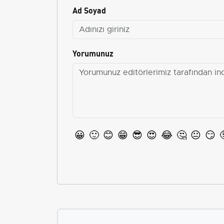
Ad Soyad
Yorumunuz
😀
🙂
😊
😁
😎
😍
😂
🤔
😐
😏