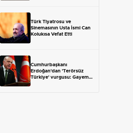
geliyor
Türk Tiyatrosu ve
Sinemasının Usta İsmi Can
Kolukısa Vefat Etti
Cumhurbaşkanı
Erdoğan'dan 'Terörsüz
Türkiye' vurgusu: Gayemiz
terör engelini aradan çekip
almaktır