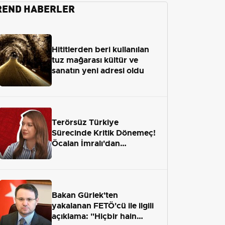
REND HABERLER
Hititlerden beri kullanılan
tuz mağarası kültür ve
sanatın yeni adresi oldu
Terörsüz Türkiye
Sürecinde Kritik Dönemeç!
Öcalan İmralı'dan
Çıkamayacak mı?
Bakan Gürlek'ten
yakalanan FETÖ'cü ile ilgili
açıklama: "Hiçbir hain