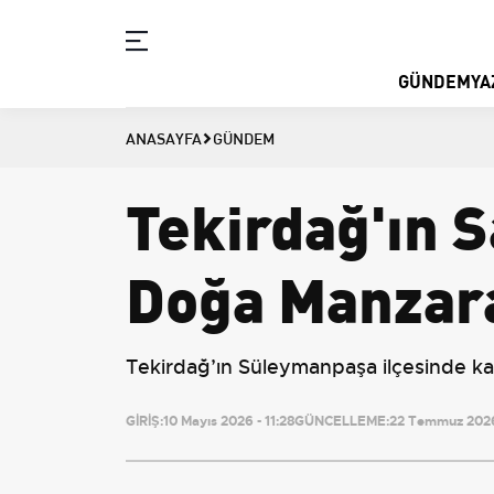
GÜNDEM
YA
ANASAYFA
GÜNDEM
Tekirdağ'ın 
Doğa Manzara
Tekirdağ’ın Süleymanpaşa ilçesinde ka
GİRİŞ:
10 Mayıs 2026 - 11:28
GÜNCELLEME:
22 Temmuz 2026