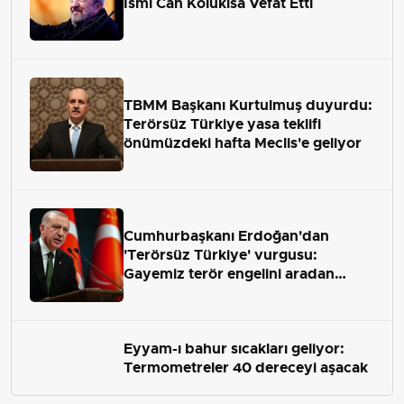
İsmi Can Kolukısa Vefat Etti
TBMM Başkanı Kurtulmuş duyurdu:
Terörsüz Türkiye yasa teklifi
önümüzdeki hafta Meclis'e geliyor
Cumhurbaşkanı Erdoğan'dan
'Terörsüz Türkiye' vurgusu:
Gayemiz terör engelini aradan
çekip almaktır
Eyyam-ı bahur sıcakları geliyor:
Termometreler 40 dereceyi aşacak