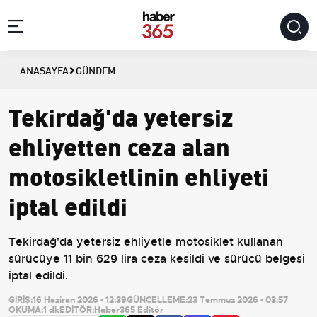
ANASAYFA
GÜNDEM
Tekirdağ'da yetersiz
ehliyetten ceza alan
motosikletlinin ehliyeti
iptal edildi
Tekirdağ'da yetersiz ehliyetle motosiklet kullanan
sürücüye 11 bin 629 lira ceza kesildi ve sürücü belgesi
iptal edildi.
GİRİŞ:
16 Haziran 2026 - 12:39
GÜNCELLEME:
23 Temmuz 2026 - 03:57
OKUMA:
1 dk
EDİTÖR:
Haber365 Editör