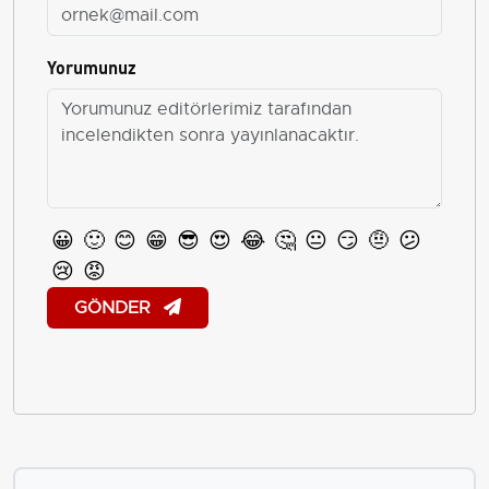
Yorumunuz
😀
🙂
😊
😁
😎
😍
😂
🤔
😐
😏
🤨
😕
😢
😡
GÖNDER