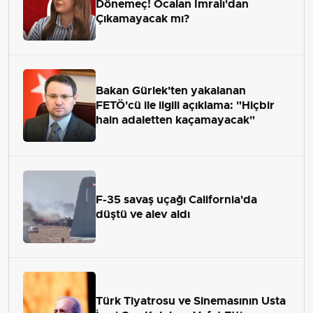
Dönemeç! Öcalan İmralı'dan
Çıkamayacak mı?
Bakan Gürlek'ten yakalanan
FETÖ'cü ile ilgili açıklama: "Hiçbir
hain adaletten kaçamayacak"
F-35 savaş uçağı California'da
düştü ve alev aldı
Türk Tiyatrosu ve Sinemasının Usta