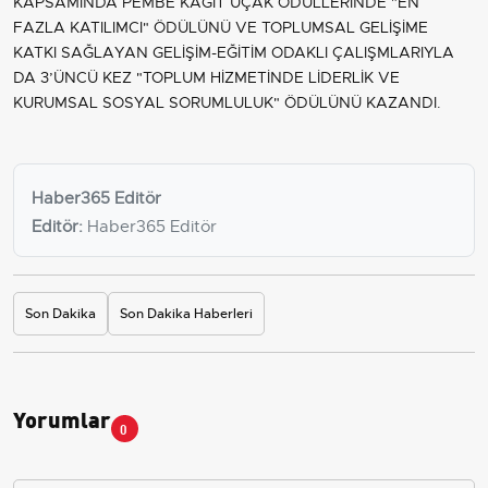
KAPSAMINDA PEMBE KAĞIT UÇAK ÖDÜLLERİNDE "EN
FAZLA KATILIMCI" ÖDÜLÜNÜ VE TOPLUMSAL GELİŞİME
KATKI SAĞLAYAN GELİŞİM-EĞİTİM ODAKLI ÇALIŞMLARIYLA
DA 3’ÜNCÜ KEZ "TOPLUM HİZMETİNDE LİDERLİK VE
KURUMSAL SOSYAL SORUMLULUK" ÖDÜLÜNÜ KAZANDI.
Haber365 Editör
Editör:
Haber365 Editör
Son Dakika
Son Dakika Haberleri
Yorumlar
0