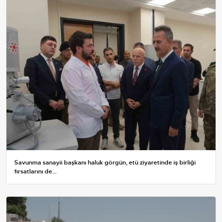
Savunma sanayii başkanı haluk görgün, etü ziyaretinde iş birliği
fırsatlarını de...