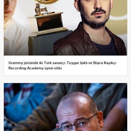
Grammy jürisinde iki Türk sanatçı: Toygar Işıklı ve Büşra Kayıkçı
Recording Academy üyesi oldu