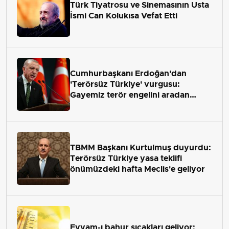
Türk Tiyatrosu ve Sinemasının Usta
İsmi Can Kolukısa Vefat Etti
Cumhurbaşkanı Erdoğan'dan
'Terörsüz Türkiye' vurgusu:
Gayemiz terör engelini aradan
çekip almaktır
TBMM Başkanı Kurtulmuş duyurdu:
Terörsüz Türkiye yasa teklifi
önümüzdeki hafta Meclis'e geliyor
Eyyam-ı bahur sıcakları geliyor: