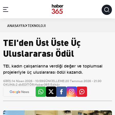
ANASAYFA
TEKNOLOJI
TEI'den Üst Üste Üç
Uluslararası Ödül
TEI, kadın çalışanlarına verdiği değer ve toplumsal
projeleriyle üç uluslararası ödül kazandı.
GİRİŞ:
14 Nisan 2026 - 10:59
GÜNCELLEME:
20 Temmuz 2026 - 21:30
OKUMA:
2 dk
EDİTÖR:
Haber365 Editör