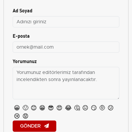
Ad Soyad
E-posta
Yorumunuz
😀
🙂
😊
😁
😎
😍
😂
🤔
😐
😏
🤨
😕
😢
😡
GÖNDER