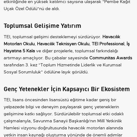
etkinliğinde en yüksek katılımcı sayısına ulaşarak "Pembe Kağıt
Uçak Özel Ödülü"nü de aldı.
Toplumsal Gelişime Yatırım
TEI, toplumsal gelişimi desteklemeyi sürdürüyor.
Havacılık
Motorları Okulu
,
Havacılık Teknisyen Okulu
,
TEI Professional
,
İş
Hayatına 5 Kala
ve diğer projelerle, toplumsal farkındalığı
artırmayı amaçlıyor. Bu çabalar sayesinde
Communitas Awards
tarafından 3. kez "Toplum Hizmetinde Liderlik ve Kurumsal
Sosyal Sorumluluk" ödülüne layık görüldü.
Genç Yetenekler İçin Kapsayıcı Bir Ekosistem
TEI, lisans öncesinden lisansüstü eğitime kadar geniş bir
yelpazede bilgi ve deneyim paylaşarak genç yeteneklerin
gelişimine katkı sağlıyor. Sürdürülebilir toplumsal etki odaklı
çalışmalarıyla, Savunma Sanayii Başkanlığı'nın Millî Yetkinlik
Hamlesi vizyonu doğrultusunda havacılık motorları alanında
yetkin insan kaynağı oluşturma yönünde de önemli adımlar