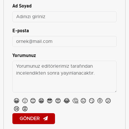
Ad Soyad
E-posta
Yorumunuz
😀
🙂
😊
😁
😎
😍
😂
🤔
😐
😏
🤨
😕
😢
😡
GÖNDER