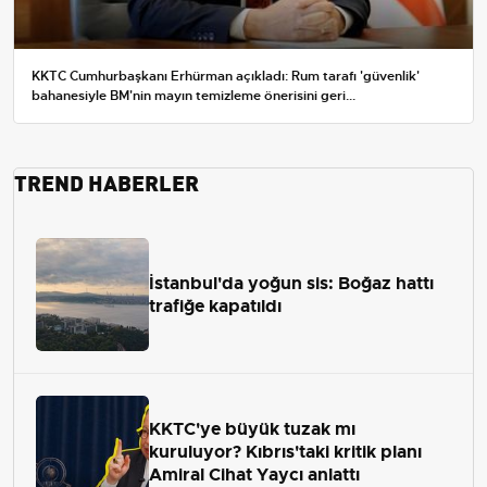
KKTC Cumhurbaşkanı Erhürman açıkladı: Rum tarafı 'güvenlik'
bahanesiyle BM'nin mayın temizleme önerisini geri...
TREND HABERLER
İstanbul'da yoğun sis: Boğaz hattı
trafiğe kapatıldı
KKTC'ye büyük tuzak mı
kuruluyor? Kıbrıs'taki kritik planı
Amiral Cihat Yaycı anlattı