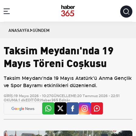
ANASAYFA
GÜNDEM
Taksim Meydanı'nda 19
Mayıs Töreni Coşkusu
Taksim Meydanı'nda 19 Mayıs Atatürk'ü Anma Gençlik
ve Spor Bayramı etkinlikleri düzenlendi.
GİRİŞ:
19 Mayıs 2026 - 10:27
GÜNCELLEME:
20 Temmuz 2026 - 22:51
OKUMA:
1 dk
EDİTÖR:
Haber365 Editör