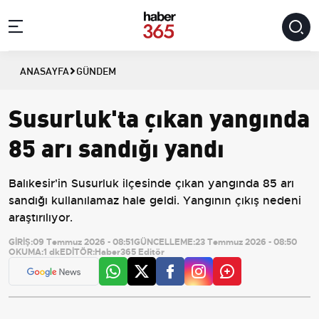
ANASAYFA
GÜNDEM
Susurluk'ta çıkan yangında
85 arı sandığı yandı
Balıkesir'in Susurluk ilçesinde çıkan yangında 85 arı
sandığı kullanılamaz hale geldi. Yangının çıkış nedeni
araştırılıyor.
GİRİŞ:
09 Temmuz 2026 - 08:51
GÜNCELLEME:
23 Temmuz 2026 - 08:50
OKUMA:
1 dk
EDİTÖR:
Haber365 Editör