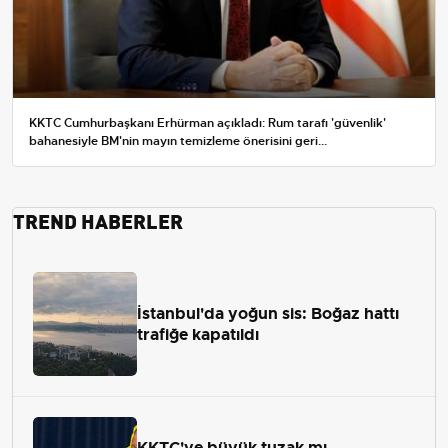
KKTC Cumhurbaşkanı Erhürman açıkladı: Rum tarafı 'güvenlik'
bahanesiyle BM'nin mayın temizleme önerisini geri...
TREND HABERLER
İstanbul'da yoğun sis: Boğaz hattı
trafiğe kapatıldı
KKTC'ye büyük tuzak mı