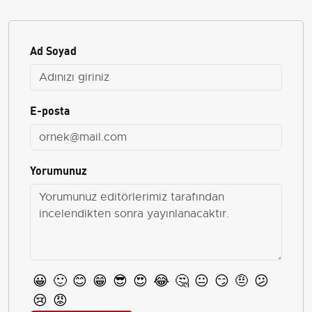
Ad Soyad
E-posta
Yorumunuz
😀
🙂
😊
😁
😎
😍
😂
🤔
😐
😏
🤨
😕
😢
😡