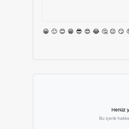
😀
🙂
😊
😁
😎
😍
😂
🤔
😐
😏
Henüz y
Bu içerik hakkı