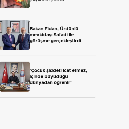
Bakan Fidan, Ürdünlü
mevkidaşı Safadi ile
görüşme gerçekleştirdi
‘Çocuk şiddeti icat etmez,
içinde büyüdüğü
dünyadan öğrenir’