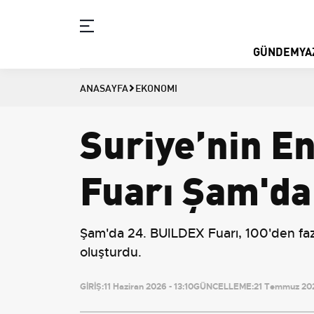
GÜNDEM
YA
ANASAYFA
EKONOMI
Suriye’nin E
Fuarı Şam'da
Şam'da 24. BUILDEX Fuarı, 100'den fazla T
oluşturdu.
GİRİŞ:
11 Haziran 2026 - 13:10
GÜNCELLEME:
21 Temmuz 202