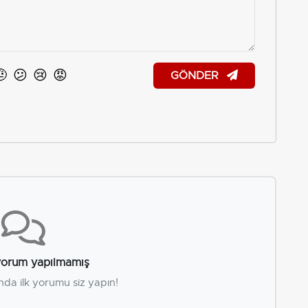
🤨
😕
😢
😡
GÖNDER
orum yapılmamış
nda ilk yorumu siz yapın!