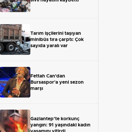
Tarım işçilerini taşıyan
minibüs tıra çarptı: Çok
sayıda yaralı var
Fettah Can'dan
Bursaspor'a yeni sezon
marşı
Gaziantep’te korkunç
yangın: 91 yaşındaki kadın
yaşamını yitirdi