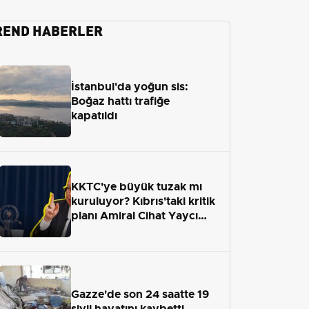
REND HABERLER
İstanbul'da yoğun sis:
Boğaz hattı trafiğe
kapatıldı
KKTC'ye büyük tuzak mı
kuruluyor? Kıbrıs'taki kritik
planı Amiral Cihat Yaycı
anlattı
Gazze'de son 24 saatte 19
sivil hayatını kaybetti