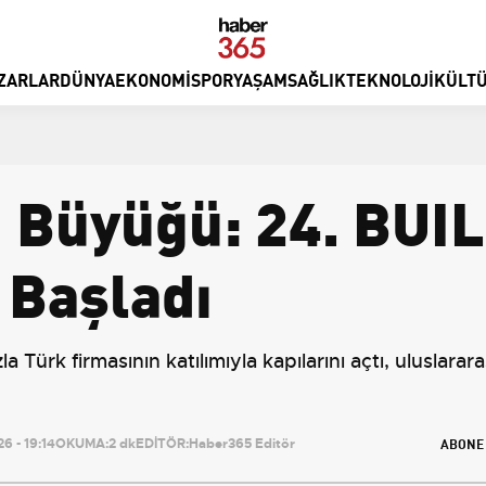
ZARLAR
DÜNYA
EKONOMI
SPOR
YAŞAM
SAĞLIK
TEKNOLOJI
KÜLTÜ
n Büyüğü: 24. BUI
 Başladı
ürk firmasının katılımıyla kapılarını açtı, uluslararası
ABONE
6 - 19:14
OKUMA:
2 dk
EDİTÖR:
Haber365 Editör