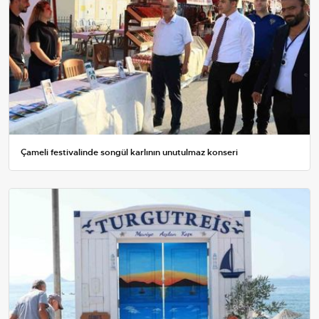
Çameli festivalinde songül karlının unutulmaz konseri