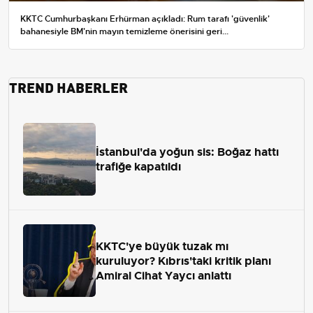
KKTC Cumhurbaşkanı Erhürman açıkladı: Rum tarafı 'güvenlik'
bahanesiyle BM'nin mayın temizleme önerisini geri...
TREND HABERLER
İstanbul'da yoğun sis: Boğaz hattı
trafiğe kapatıldı
KKTC'ye büyük tuzak mı
kuruluyor? Kıbrıs'taki kritik planı
Amiral Cihat Yaycı anlattı