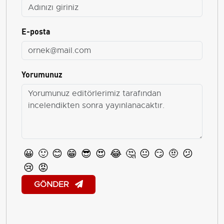
E-posta
Yorumunuz
😀
🙂
😊
😁
😎
😍
😂
🤔
😐
😏
🤨
😕
😢
😡
GÖNDER