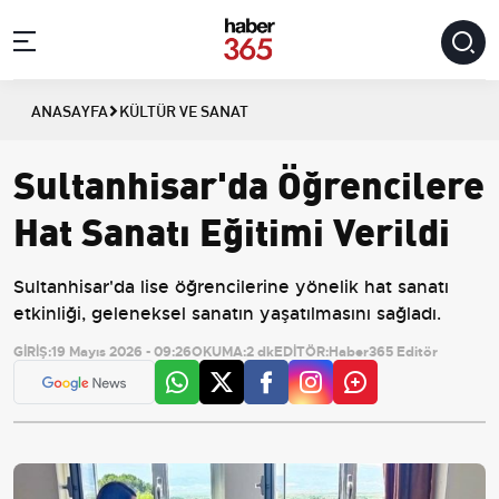
ANASAYFA
KÜLTÜR VE SANAT
Sultanhisar'da Öğrencilere
Hat Sanatı Eğitimi Verildi
Sultanhisar'da lise öğrencilerine yönelik hat sanatı
etkinliği, geleneksel sanatın yaşatılmasını sağladı.
GİRİŞ:
19 Mayıs 2026 - 09:26
OKUMA:
2 dk
EDİTÖR:
Haber365 Editör