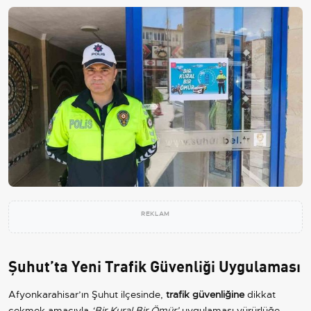
REKLAM
Şuhut’ta Yeni Trafik Güvenliği Uygulaması
Afyonkarahisar’ın Şuhut ilçesinde,
trafik güvenliğine
dikkat
çekmek amacıyla
‘Bir Kural Bir Ömür’
uygulaması yürürlüğe