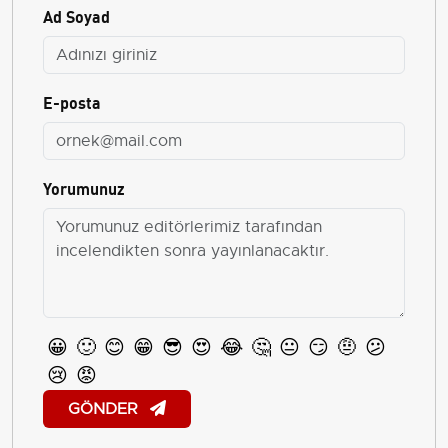
Ad Soyad
E-posta
Yorumunuz
😀
🙂
😊
😁
😎
😍
😂
🤔
😐
😏
🤨
😕
😢
😡
GÖNDER