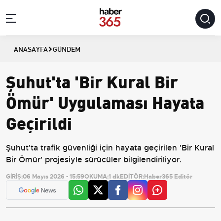
ANASAYFA
GÜNDEM
Şuhut'ta 'Bir Kural Bir
Ömür' Uygulaması Hayata
Geçirildi
Şuhut'ta trafik güvenliği için hayata geçirilen 'Bir Kural
Bir Ömür' projesiyle sürücüler bilgilendiriliyor.
GİRİŞ:
06 Mayıs 2026 - 15:59
OKUMA:
1 dk
EDİTÖR:
Haber365 Editör