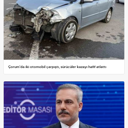
Çorum'da iki otomobil çarpıştı, sürücüler kazayı hafif atlattı