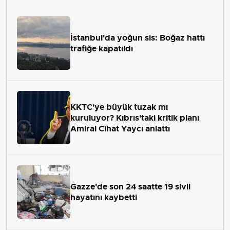
İstanbul'da yoğun sis: Boğaz hattı
trafiğe kapatıldı
KKTC'ye büyük tuzak mı
kuruluyor? Kıbrıs'taki kritik planı
Amiral Cihat Yaycı anlattı
Gazze'de son 24 saatte 19 sivil
hayatını kaybetti