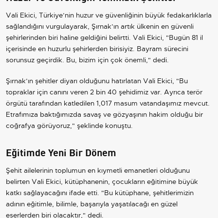
Vali Ekici, Türkiye’nin huzur ve güvenliğinin büyük fedakarlıklarla
sağlandığını vurgulayarak, Şırnak’ın artık ülkenin en güvenli
şehirlerinden biri haline geldiğini belirtti. Vali Ekici, "Bugün 81 il
içerisinde en huzurlu şehirlerden birisiyiz. Bayram sürecini
sorunsuz geçirdik. Bu, bizim için çok önemli," dedi.
Şırnak’ın şehitler diyarı olduğunu hatırlatan Vali Ekici, "Bu
topraklar için canını veren 2 bin 40 şehidimiz var. Ayrıca terör
örgütü tarafından katledilen 1,017 masum vatandaşımız mevcut.
Etrafımıza baktığımızda savaş ve gözyaşının hakim olduğu bir
coğrafya görüyoruz," şeklinde konuştu.
Eğitimde Yeni Bir Dönem
Şehit ailelerinin toplumun en kıymetli emanetleri olduğunu
belirten Vali Ekici, kütüphanenin, çocukların eğitimine büyük
katkı sağlayacağını ifade etti. "Bu kütüphane, şehitlerimizin
adının eğitimle, bilimle, başarıyla yaşatılacağı en güzel
eserlerden biri olacaktır," dedi.