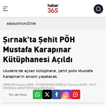
ANASAYFA
EĞITIM
Şırnak'ta Şehit PÖH
Mustafa Karapınar
Kütüphanesi Açıldı
Uludere'de açılan kütüphane, şehit polis Mustafa
Karapınar'ın anısını yaşatacak.
GİRİŞ:
08 Haziran 2026 - 17:29
GÜNCELLEME:
23 Temmuz 2026 - 13:47
OKUMA:
2 dk
EDİTÖR:
Haber365 Editör