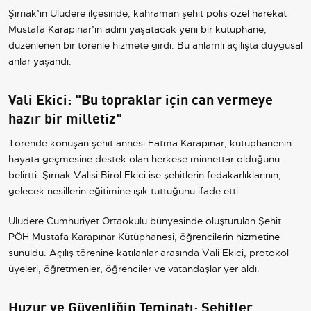
Şırnak’ın Uludere ilçesinde, kahraman şehit polis özel harekat
Mustafa Karapınar’ın adını yaşatacak yeni bir kütüphane,
düzenlenen bir törenle hizmete girdi. Bu anlamlı açılışta duygusal
anlar yaşandı.
Vali Ekici: "Bu topraklar için can vermeye
hazır bir milletiz"
Törende konuşan şehit annesi Fatma Karapınar, kütüphanenin
hayata geçmesine destek olan herkese minnettar olduğunu
belirtti. Şırnak Valisi Birol Ekici ise şehitlerin fedakarlıklarının,
gelecek nesillerin eğitimine ışık tuttuğunu ifade etti.
Uludere Cumhuriyet Ortaokulu bünyesinde oluşturulan Şehit
PÖH Mustafa Karapınar Kütüphanesi, öğrencilerin hizmetine
sunuldu. Açılış törenine katılanlar arasında Vali Ekici, protokol
üyeleri, öğretmenler, öğrenciler ve vatandaşlar yer aldı.
Huzur ve Güvenliğin Teminatı: Şehitler