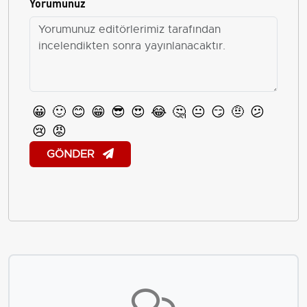
Yorumunuz
😀
🙂
😊
😁
😎
😍
😂
🤔
😐
😏
🤨
😕
😢
😡
GÖNDER