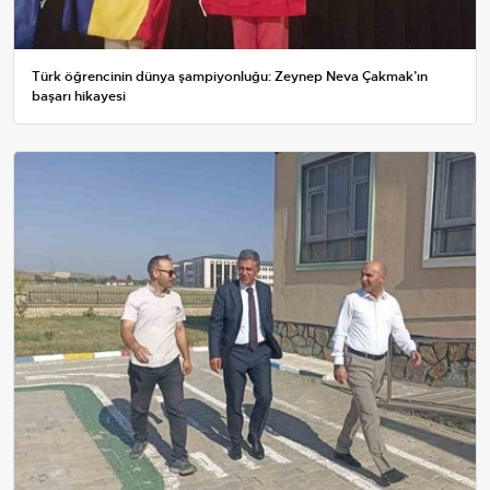
Türk öğrencinin dünya şampiyonluğu: Zeynep Neva Çakmak’ın
başarı hikayesi