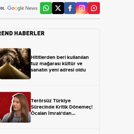
 OL
REND HABERLER
Hititlerden beri kullanılan
tuz mağarası kültür ve
sanatın yeni adresi oldu
Terörsüz Türkiye
Sürecinde Kritik Dönemeç!
Öcalan İmralı'dan
Çıkamayacak mı?