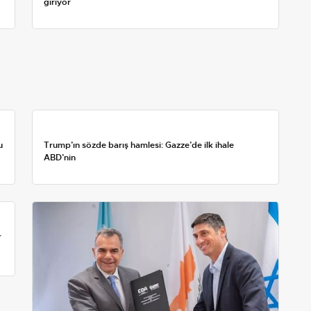
giriyor
u
Trump’ın sözde barış hamlesi: Gazze’de ilk ihale
ABD’nin
r