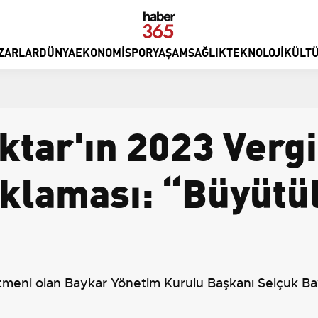
ZARLAR
DÜNYA
EKONOMI
SPOR
YAŞAM
SAĞLIK
TEKNOLOJI
KÜLTÜ
ktar'ın 2023 Verg
çıklaması: “Büyütü
rtmeni olan Baykar Yönetim Kurulu Başkanı Selçuk Bayra