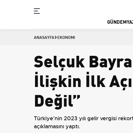
GÜNDEM
YA
ANASAYFA
EKONOMI
Selçuk Bayra
İlişkin İlk A
Değil”
Türkiye’nin 2023 yılı gelir vergisi reko
açıklamasını yaptı.