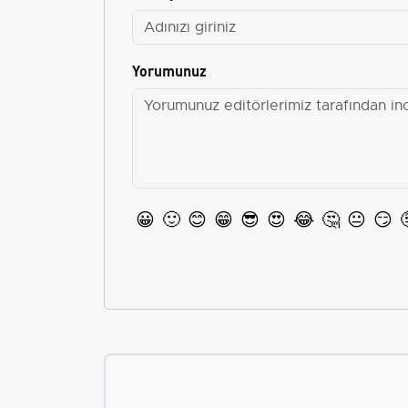
Yorumunuz
😀
🙂
😊
😁
😎
😍
😂
🤔
😐
😏