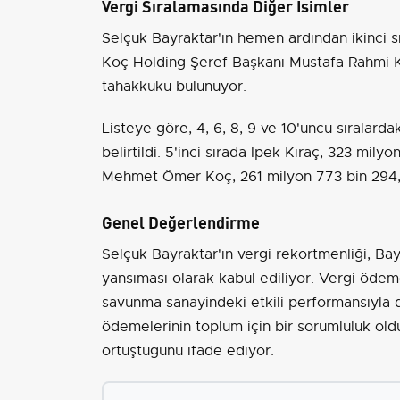
Vergi Sıralamasında Diğer İsimler
Selçuk Bayraktar'ın hemen ardından ikinci sı
Koç Holding Şeref Başkanı Mustafa Rahmi Ko
tahakkuku bulunuyor.
Listeye göre, 4, 6, 8, 9 ve 10'uncu sıralarda
belirtildi. 5'inci sırada İpek Kıraç, 323 mily
Mehmet Ömer Koç, 261 milyon 773 bin 294,9 
Genel Değerlendirme
Selçuk Bayraktar'ın vergi rekortmenliği, Bayka
yansıması olarak kabul ediliyor. Vergi ödeme
savunma sanayindeki etkili performansıyla doğ
ödemelerinin toplum için bir sorumluluk oldu
örtüştüğünü ifade ediyor.