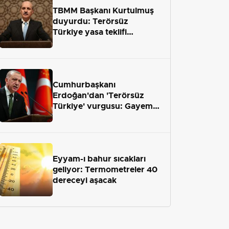
TBMM Başkanı Kurtulmuş
duyurdu: Terörsüz
Türkiye yasa teklifi
önümüzdeki hafta Meclis'e
geliyor
Cumhurbaşkanı
Erdoğan'dan 'Terörsüz
Türkiye' vurgusu: Gayemiz
terör engelini aradan çekip
almaktır
Eyyam-ı bahur sıcakları
geliyor: Termometreler 40
dereceyi aşacak