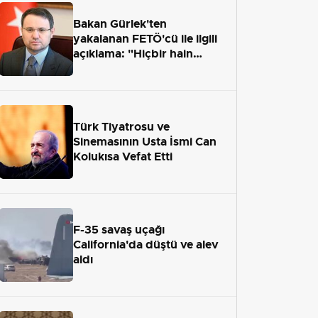
Bakan Gürlek'ten
yakalanan FETÖ'cü ile ilgili
açıklama: "Hiçbir hain
adaletten kaçamayacak"
Türk Tiyatrosu ve
Sinemasının Usta İsmi Can
Kolukısa Vefat Etti
F-35 savaş uçağı
California'da düştü ve alev
aldı