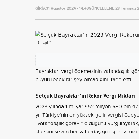
GİRİŞ:
31 Ağustos 2024 - 14:48
GÜNCELLEME:
23 Temmuz 2
Bayraktar, vergi ödemesinin vatandaşlık gör
büyütülecek bir şey olmadığını ifade etti.
Selçuk Bayraktar’ın Rekor Vergi Miktarı
2023 yılında 1 milyar 952 milyon 680 bin 474
yıl
Türkiye
’nin en yüksek gelir vergisi ödey
"vatandaşlık görevi" olduğunu vurgulayarak,
ülkesini seven her vatandaş gibi görevimizi 