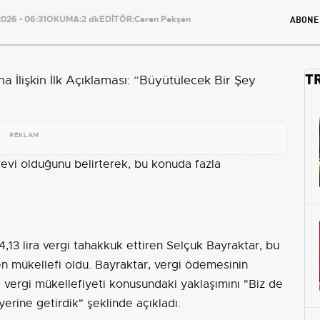
ABONE
026 - 06:31
OKUMA:
2 dk
EDİTÖR:
Ceren Pekşen
T
REKLAM
evi olduğunu belirterek, bu konuda fazla
,13 lira vergi tahakkuk ettiren Selçuk Bayraktar, bu
en mükellefi oldu. Bayraktar, vergi ödemesinin
 vergi mükellefiyeti konusundaki yaklaşımını "Biz de
yerine getirdik" şeklinde açıkladı.