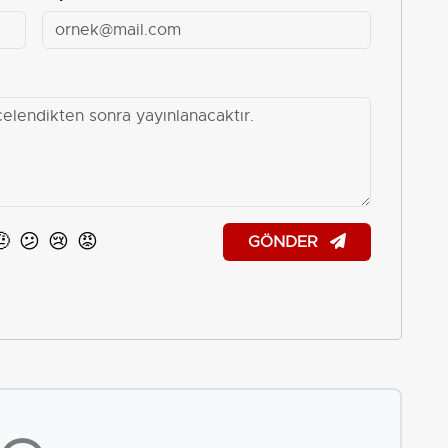
🤨
😕
😢
😡
GÖNDER