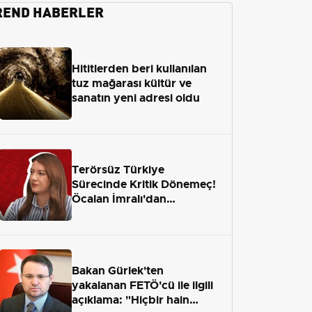
REND HABERLER
Hititlerden beri kullanılan
tuz mağarası kültür ve
sanatın yeni adresi oldu
Terörsüz Türkiye
Sürecinde Kritik Dönemeç!
Öcalan İmralı'dan
Çıkamayacak mı?
Bakan Gürlek'ten
yakalanan FETÖ'cü ile ilgili
açıklama: "Hiçbir hain