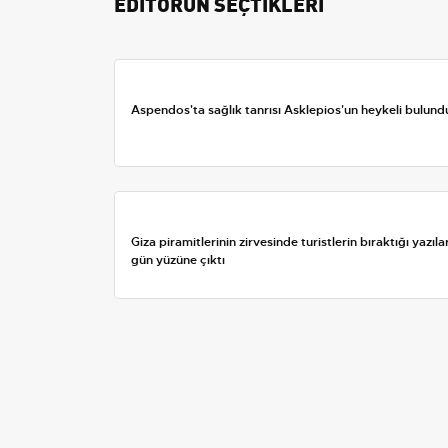
EDİTÖRÜN SEÇTİKLERİ
Aspendos'ta sağlık tanrısı Asklepios'un heykeli bulund
Giza piramitlerinin zirvesinde turistlerin bıraktığı yazıla
gün yüzüne çıktı