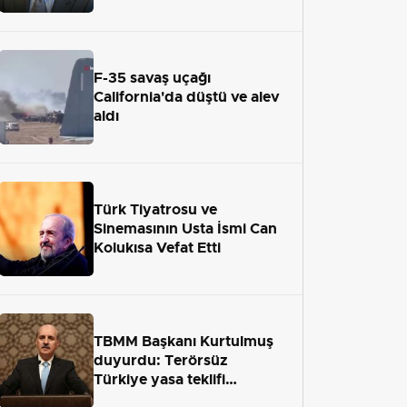
adaletten kaçamayacak"
F-35 savaş uçağı
California'da düştü ve alev
aldı
Türk Tiyatrosu ve
Sinemasının Usta İsmi Can
Kolukısa Vefat Etti
TBMM Başkanı Kurtulmuş
duyurdu: Terörsüz
Türkiye yasa teklifi
önümüzdeki hafta Meclis'e