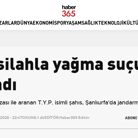
ZARLAR
DÜNYA
EKONOMI
SPOR
YAŞAM
SAĞLIK
TEKNOLOJI
KÜLTÜ
 silahla yağma su
ndı
sı ile aranan T.Y.P. isimli şahıs, Şanlıurfa'da jandar
ABONE
2026 - 22:47
OKUMA:
1 dk
EDİTÖR:
Haber365 Editör