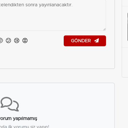
🤨
😕
😢
😡
GÖNDER
orum yapılmamış
nda ilk yorumu siz yapın!