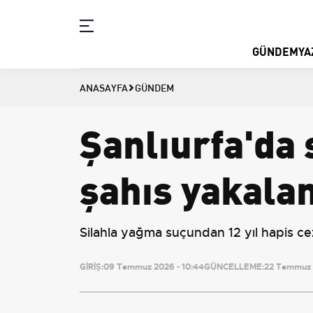
GÜNDEM
YA
ANASAYFA
GÜNDEM
Şanlıurfa'da
şahıs yakala
Silahla yağma suçundan 12 yıl hapis ceza
GİRİŞ:
09 Temmuz 2026 - 10:44
GÜNCELLEME:
22 Temmuz 