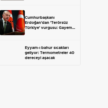
geliyor
Cumhurbaşkanı
Erdoğan'dan 'Terörsüz
Türkiye' vurgusu: Gayemiz
terör engelini aradan çekip
almaktır
Eyyam-ı bahur sıcakları
geliyor: Termometreler 40
dereceyi aşacak