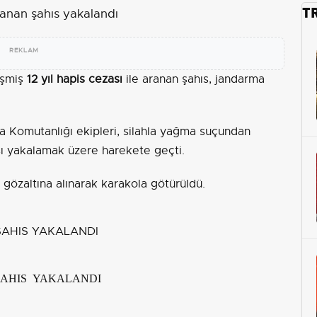
T
REKLAM
eşmiş
12 yıl hapis cezası
ile aranan şahıs, jandarma
ma Komutanlığı ekipleri, silahla yağma suçundan
hsı yakalamak üzere harekete geçti.
 gözaltına alınarak karakola götürüldü.
AHIS YAKALANDI