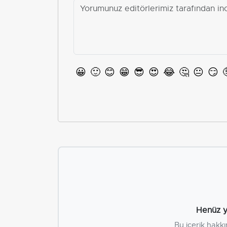
😀
🙂
😊
😁
😎
😍
😂
🤔
😐
😏
Henüz y
Bu içerik hakkı