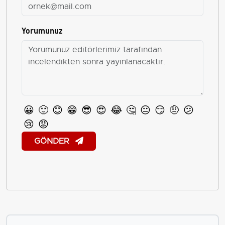
Yorumunuz
😀
🙂
😊
😁
😎
😍
😂
🤔
😐
😏
🤨
😕
😢
😡
GÖNDER