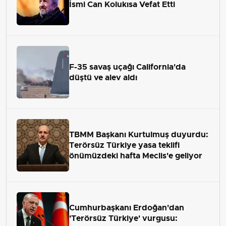
İsmi Can Kolukısa Vefat Etti
F-35 savaş uçağı California'da
düştü ve alev aldı
TBMM Başkanı Kurtulmuş duyurdu:
Terörsüz Türkiye yasa teklifi
önümüzdeki hafta Meclis'e geliyor
Cumhurbaşkanı Erdoğan'dan
'Terörsüz Türkiye' vurgusu: