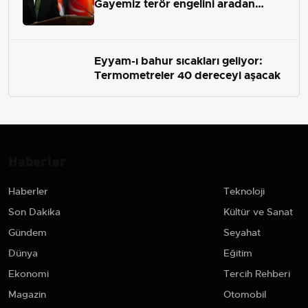
Gayemiz terör engelini aradan
çekip almaktır
Eyyam-ı bahur sıcakları geliyor:
Termometreler 40 dereceyi aşacak
Haberler
Haberler
Teknoloji
Son Dakika
Kültür ve Sanat
Gündem
Seyahat
Dünya
Eğitim
Ekonomi
Tercih Rehberi
Magazin
Otomobil