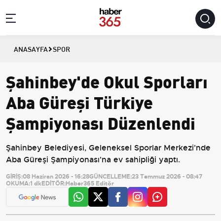
ANASAYFA
SPOR
Şahinbey'de Okul Sporları
Aba Güreşi Türkiye
Şampiyonası Düzenlendi
Şahinbey Belediyesi, Geleneksel Sporlar Merkezi'nde
Aba Güreşi Şampiyonası'na ev sahipliği yaptı.
GİRİŞ:
08 Haziran 2026 - 16:28
GÜNCELLEME:
23 Temmuz 2026 - 08:47
OKUMA:
1 dk
EDİTÖR:
Haber365 Editör