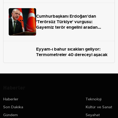
Cumhurbaşkanı Erdoğan'dan
'Terörsüz Türkiye' vurgusu:
Gayemiz terör engelini aradan
çekip almaktır
Eyyam-ı bahur sıcakları geliyor:
Termometreler 40 dereceyi aşacak
Haberler
Haberler
Teknoloji
Son Dakika
Kültür ve Sanat
Gündem
Seyahat