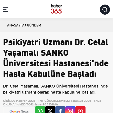
ANASAYFA
GÜNDEM
Psikiyatri Uzmanı Dr. Celal
Yaşamalı SANKO
Üniversitesi Hastanesi'nde
Hasta Kabulüne Başladı
Dr. Celal Yaşamalı, SANKO Üniversitesi Hastanesi'nde
psikiyatri uzmanı olarak hasta kabulüne başladı.
GİRİŞ:
08 Haziran 2026 - 17:11
GÜNCELLEME:
22 Temmuz 2026 - 17:25
OKUMA:
1 dk
EDİTÖR:
Haber365 Editör