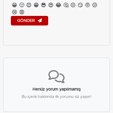
😀
🙂
😊
😁
😎
😍
😂
🤔
😐
😏
🤨
😕
😢
😡
GÖNDER
Henüz yorum yapılmamış
Bu içerik hakkında ilk yorumu siz yapın!