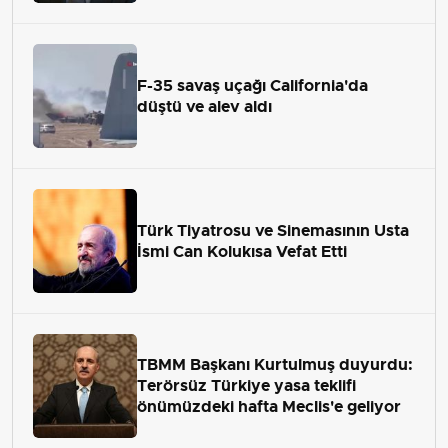
F-35 savaş uçağı California'da
düştü ve alev aldı
Türk Tiyatrosu ve Sinemasının Usta
İsmi Can Kolukısa Vefat Etti
TBMM Başkanı Kurtulmuş duyurdu:
Terörsüz Türkiye yasa teklifi
önümüzdeki hafta Meclis'e geliyor