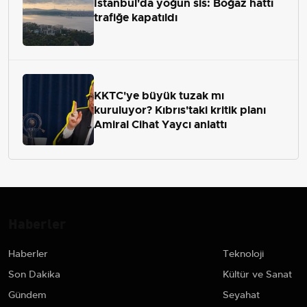
İstanbul'da yoğun sis: Boğaz hattı
trafiğe kapatıldı
KKTC'ye büyük tuzak mı
kuruluyor? Kıbrıs'taki kritik planı
Amiral Cihat Yaycı anlattı
Haberler
Haberler
Teknoloji
Son Dakika
Kültür ve Sanat
Gündem
Seyahat