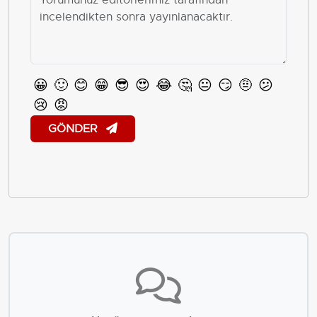
😀
🙂
😊
😁
😎
😍
😂
🤔
😐
😏
🤨
😕
😢
😡
GÖNDER