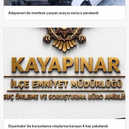
Adıyaman'da menfeze çarpan araçta sürücü yaralandı
Diyarbakır'da kurşunlama olaylarına karışan 4 kişi yakalandı