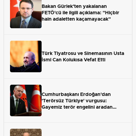
Bakan Gürlek'ten yakalanan
FETÖ'cü ile ilgili açıklama: "Hiçbir
hain adaletten kaçamayacak"
Türk Tiyatrosu ve Sinemasının Usta
İsmi Can Kolukısa Vefat Etti
Cumhurbaşkanı Erdoğan'dan
'Terörsüz Türkiye' vurgusu:
Gayemiz terör engelini aradan
çekip almaktır