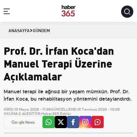
ANASAYFA
GÜNDEM
Prof. Dr. İrfan Koca'dan
Manuel Terapi Üzerine
Açıklamalar
Manuel terapi ile ağrısız bir yaşam mümkün. Prof. Dr.
İrfan Koca, bu rehabilitasyon yöntemini detaylandırdı.
GİRİŞ:
10 Mayıs 2026 - 11:36
GÜNCELLEME:
18 Temmuz 2026 - 10:08
OKUMA:
2 dk
EDİTÖR:
Haber365 Editör