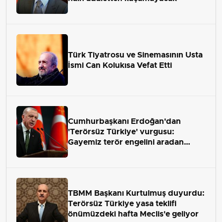
Türk Tiyatrosu ve Sinemasının Usta
İsmi Can Kolukısa Vefat Etti
Cumhurbaşkanı Erdoğan'dan
'Terörsüz Türkiye' vurgusu:
Gayemiz terör engelini aradan
çekip almaktır
TBMM Başkanı Kurtulmuş duyurdu:
Terörsüz Türkiye yasa teklifi
önümüzdeki hafta Meclis'e geliyor