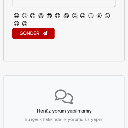
😀
🙂
😊
😁
😎
😍
😂
🤔
😐
😏
🤨
😕
😢
😡
GÖNDER
Henüz yorum yapılmamış
Bu içerik hakkında ilk yorumu siz yapın!