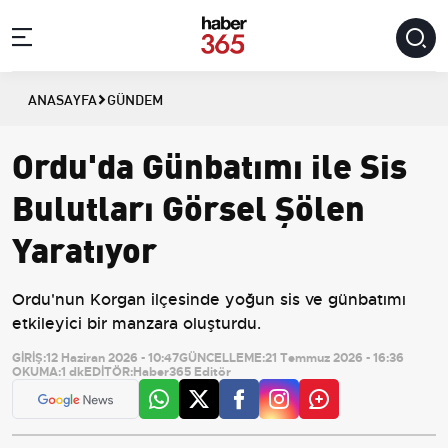
ANASAYFA
GÜNDEM
Ordu'da Günbatımı ile Sis
Bulutları Görsel Şölen
Yaratıyor
Ordu'nun Korgan ilçesinde yoğun sis ve günbatımı
etkileyici bir manzara oluşturdu.
GİRİŞ:
12 Haziran 2026 - 10:47
GÜNCELLEME:
21 Temmuz 2026 - 16:36
OKUMA:
1 dk
EDİTÖR:
Haber365 Editör