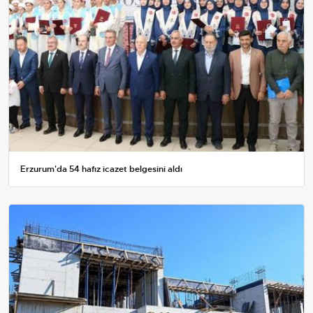
Erzurum'da 54 hafız icazet belgesini aldı