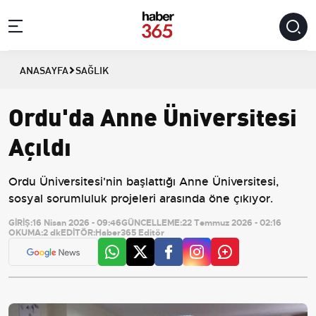
ANASAYFA
SAĞLIK
Ordu'da Anne Üniversitesi
Açıldı
Ordu Üniversitesi'nin başlattığı Anne Üniversitesi,
sosyal sorumluluk projeleri arasında öne çıkıyor.
GİRİŞ:
16 Nisan 2026 - 09:46
GÜNCELLEME:
22 Temmuz 2026 - 02:16
OKUMA:
2 dk
EDİTÖR:
Haber365 Editör