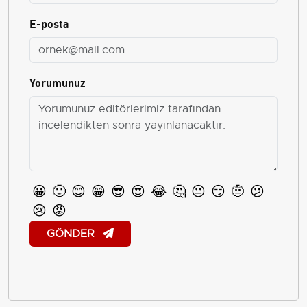
E-posta
Yorumunuz
😀
🙂
😊
😁
😎
😍
😂
🤔
😐
😏
🤨
😕
😢
😡
GÖNDER