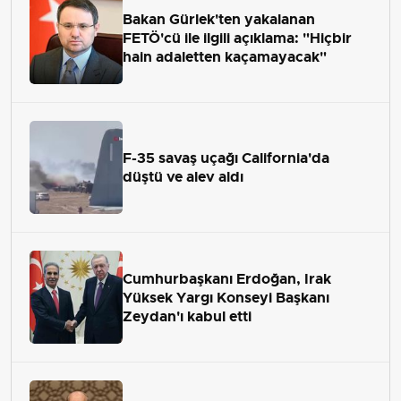
Bakan Gürlek'ten yakalanan
FETÖ'cü ile ilgili açıklama: "Hiçbir
hain adaletten kaçamayacak"
F-35 savaş uçağı California'da
düştü ve alev aldı
Cumhurbaşkanı Erdoğan, Irak
Yüksek Yargı Konseyi Başkanı
Zeydan'ı kabul etti