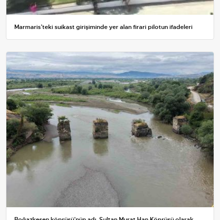
Marmaris’teki suikast girişiminde yer alan firari pilotun ifadeleri
Boğazkesen köprüsü'nün adı, Sultan Murat Han Köprüsü olarak