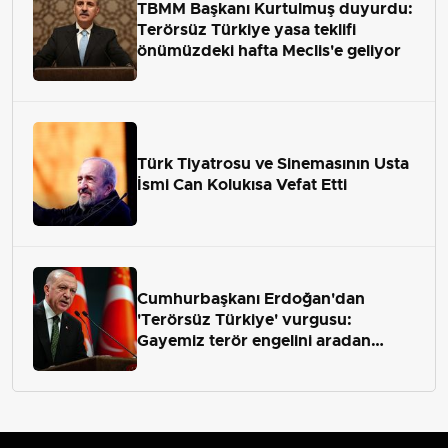
TBMM Başkanı Kurtulmuş duyurdu:
Terörsüz Türkiye yasa teklifi
önümüzdeki hafta Meclis'e geliyor
Türk Tiyatrosu ve Sinemasının Usta
İsmi Can Kolukısa Vefat Etti
Cumhurbaşkanı Erdoğan'dan
'Terörsüz Türkiye' vurgusu:
Gayemiz terör engelini aradan
çekip almaktır