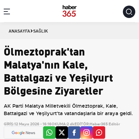
ANASAYFA
SAĞLIK
Ölmeztoprak'tan
Malatya'nın Kale,
Battalgazi ve Yeşilyurt
Bölgesine Ziyaretler
AK Parti Malatya Milletvekili Ölmeztoprak, Kale,
Battalgazi ve Yeşilyurt'ta vatandaşlarla bir araya geldi.
GİRİŞ:
12 Mayıs 2026 - 16:16
OKUMA:
2 dk
EDİTÖR:
Haber365 Editör