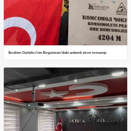
İbrahim Gürlekci’nin Kırgızistan'daki anlamlı zirve tırmanışı