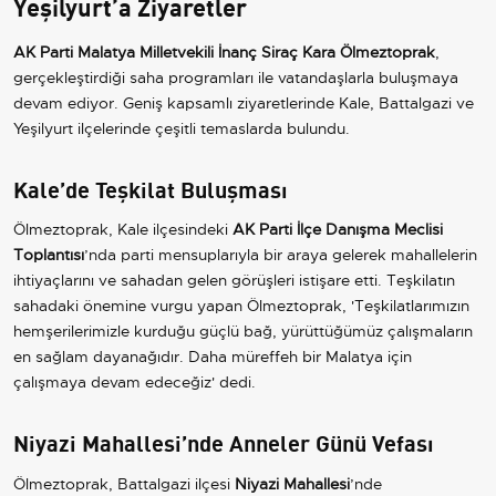
Yeşilyurt’a Ziyaretler
AK Parti Malatya Milletvekili İnanç Siraç Kara Ölmeztoprak
,
gerçekleştirdiği saha programları ile vatandaşlarla buluşmaya
devam ediyor. Geniş kapsamlı ziyaretlerinde Kale, Battalgazi ve
Yeşilyurt ilçelerinde çeşitli temaslarda bulundu.
Kale’de Teşkilat Buluşması
Ölmeztoprak, Kale ilçesindeki
AK Parti İlçe Danışma Meclisi
Toplantısı
’nda parti mensuplarıyla bir araya gelerek mahallelerin
ihtiyaçlarını ve sahadan gelen görüşleri istişare etti. Teşkilatın
sahadaki önemine vurgu yapan Ölmeztoprak, 'Teşkilatlarımızın
hemşerilerimizle kurduğu güçlü bağ, yürüttüğümüz çalışmaların
en sağlam dayanağıdır. Daha müreffeh bir Malatya için
çalışmaya devam edeceğiz' dedi.
Niyazi Mahallesi’nde Anneler Günü Vefası
Ölmeztoprak, Battalgazi ilçesi
Niyazi Mahallesi
’nde