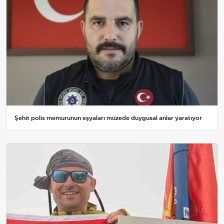
Şehit polis memurunun eşyaları müzede duygusal anlar yaratıyor