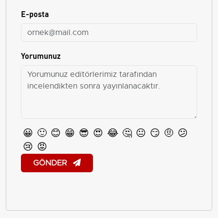
E-posta
Yorumunuz
😀
🙂
😊
😁
😎
😍
😂
🤔
😐
😏
🤨
😕
😢
😡
GÖNDER