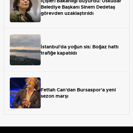
İçişleri Bakanlığı duyurdu: Üsküdar
Belediye Başkanı Sinem Dedetaş
görevden uzaklaştırıldı
İstanbul'da yoğun sis: Boğaz hattı
trafiğe kapatıldı
Fettah Can'dan Bursaspor'a yeni
sezon marşı