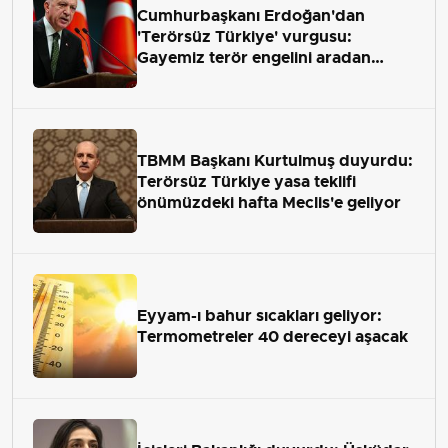
Cumhurbaşkanı Erdoğan'dan
'Terörsüz Türkiye' vurgusu:
Gayemiz terör engelini aradan
çekip almaktır
TBMM Başkanı Kurtulmuş duyurdu:
Terörsüz Türkiye yasa teklifi
önümüzdeki hafta Meclis'e geliyor
Eyyam-ı bahur sıcakları geliyor:
Termometreler 40 dereceyi aşacak