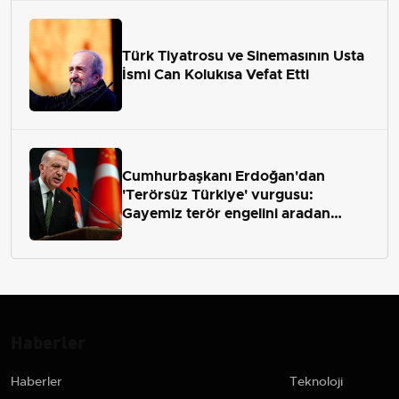
Türk Tiyatrosu ve Sinemasının Usta
İsmi Can Kolukısa Vefat Etti
Cumhurbaşkanı Erdoğan'dan
'Terörsüz Türkiye' vurgusu:
Gayemiz terör engelini aradan
çekip almaktır
Haberler
Haberler
Teknoloji