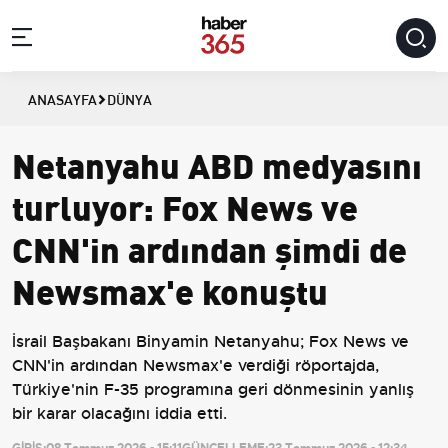
ANASAYFA
DÜNYA
Netanyahu ABD medyasını
turluyor: Fox News ve
CNN'in ardından şimdi de
Newsmax'e konuştu
İsrail Başbakanı Binyamin Netanyahu; Fox News ve
CNN'in ardından Newsmax'e verdiği röportajda,
Türkiye'nin F-35 programına geri dönmesinin yanlış
bir karar olacağını iddia etti.
GİRİŞ:
08 Temmuz 2026 - 15:11
GÜNCELLEME:
23 Temmuz 2026 - 12:34