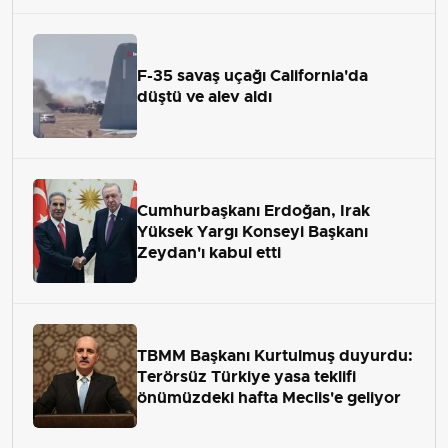
F-35 savaş uçağı California'da
düştü ve alev aldı
Cumhurbaşkanı Erdoğan, Irak
Yüksek Yargı Konseyi Başkanı
Zeydan'ı kabul etti
TBMM Başkanı Kurtulmuş duyurdu:
Terörsüz Türkiye yasa teklifi
önümüzdeki hafta Meclis'e geliyor