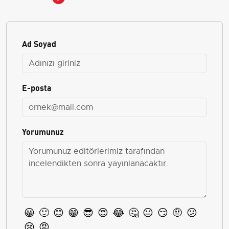
Ad Soyad
E-posta
Yorumunuz
😀
🙂
😊
😁
😎
😍
😂
🤔
😐
😏
🤨
😕
😢
😡