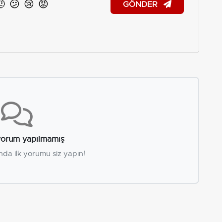
🤨
😕
😢
😡
GÖNDER
orum yapılmamış
nda ilk yorumu siz yapın!