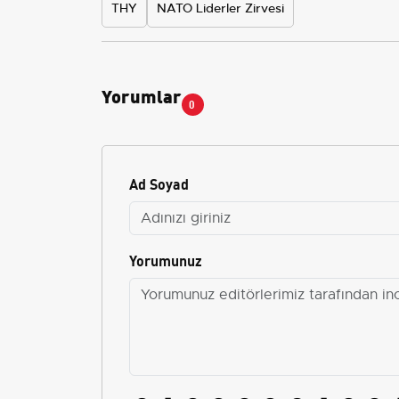
THY
NATO Liderler Zirvesi
Yorumlar
0
Ad Soyad
Yorumunuz