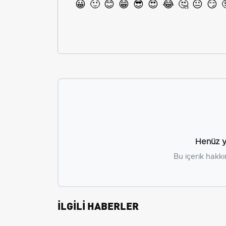
😀
🙂
😊
😁
😎
😍
😂
🤔
😐
😏
Henüz y
Bu içerik hakkı
İLGİLİ HABERLER