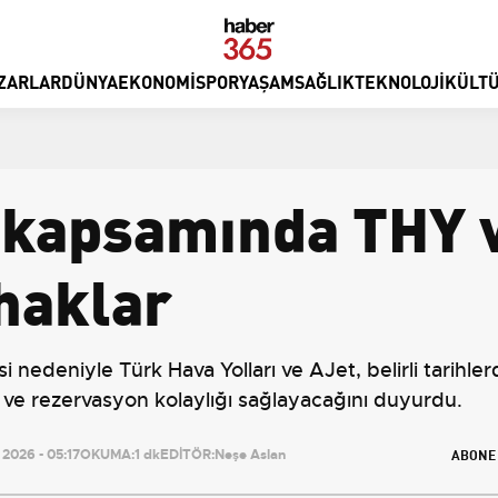
ZARLAR
DÜNYA
EKONOMI
SPOR
YAŞAM
SAĞLIK
TEKNOLOJI
KÜLTÜ
 kapsamında THY v
 haklar
edeniyle Türk Hava Yolları ve AJet, belirli tarihlerd
ade ve rezervasyon kolaylığı sağlayacağını duyurdu.
ABONE
2026 - 05:17
OKUMA:
1 dk
EDİTÖR:
Neşe Aslan