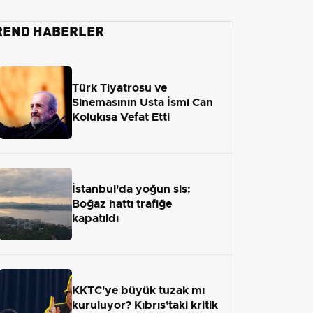
REND HABERLER
Türk Tiyatrosu ve
Sinemasının Usta İsmi Can
Kolukısa Vefat Etti
İstanbul'da yoğun sis:
Boğaz hattı trafiğe
kapatıldı
KKTC'ye büyük tuzak mı
kuruluyor? Kıbrıs'taki kritik