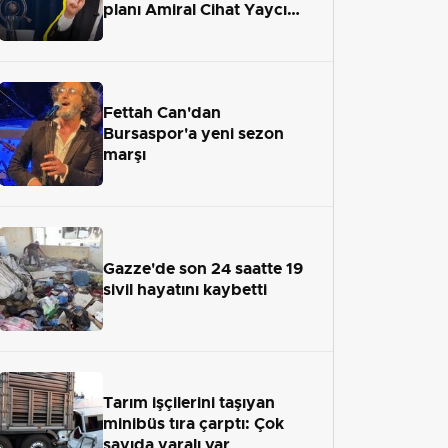
planı Amiral Cihat Yaycı
anlattı
Fettah Can'dan
Bursaspor'a yeni sezon
marşı
Gazze'de son 24 saatte 19
sivil hayatını kaybetti
Tarım işçilerini taşıyan
minibüs tıra çarptı: Çok
sayıda yaralı var