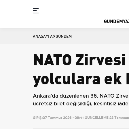
GÜNDEM
YA
ANASAYFA
GÜNDEM
NATO Zirvesi
yolculara ek
Ankara'da düzenlenen 36. NATO Zirvesi n
ücretsiz bilet değişikliği, kesintisiz i
GİRİŞ:
07 Temmuz 2026 - 09:44
GÜNCELLEME:
23 Temmuz 