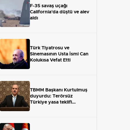
F-35 savaş uçağı
California'da düştü ve alev
aldı
Türk Tiyatrosu ve
Sinemasının Usta İsmi Can
Kolukısa Vefat Etti
TBMM Başkanı Kurtulmuş
duyurdu: Terörsüz
Türkiye yasa teklifi
önümüzdeki hafta Meclis'e
geliyor