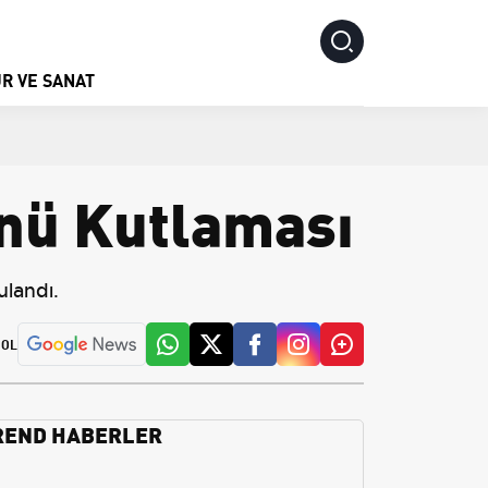
R VE SANAT
ünü Kutlaması
ulandı.
 OL
REND HABERLER