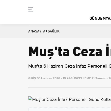
GÜNDEM
YA
ANASAYFA
SAĞLIK
Muş'ta Ceza 
Muş'ta 6 Haziran Ceza İnfaz Personeli G
GİRİŞ:
05 Haziran 2026 - 19:43
GÜNCELLEME:
21 Temmuz 20