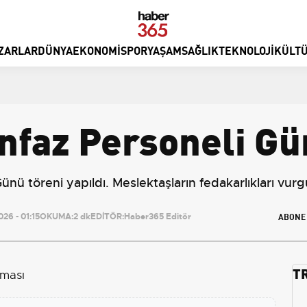
ZARLAR
DÜNYA
EKONOMI
SPOR
YAŞAM
SAĞLIK
TEKNOLOJI
KÜLTÜ
İnfaz Personeli G
ünü töreni yapıldı. Meslektaşların fedakarlıkları vurg
ABONE
26 - 01:15
OKUMA:
2 dk
EDİTÖR:
Haber365 Editör
T