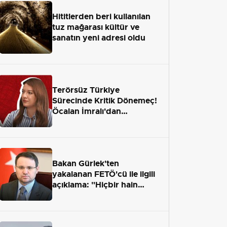
Hititlerden beri kullanılan
tuz mağarası kültür ve
sanatın yeni adresi oldu
Terörsüz Türkiye
Sürecinde Kritik Dönemeç!
Öcalan İmralı'dan
Çıkamayacak mı?
Bakan Gürlek'ten
yakalanan FETÖ'cü ile ilgili
açıklama: "Hiçbir hain
adaletten kaçamayacak"