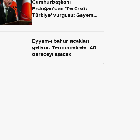
Cumhurbaşkanı
Erdoğan'dan 'Terörsüz
Türkiye' vurgusu: Gayemiz
terör engelini aradan çekip
almaktır
Eyyam-ı bahur sıcakları
geliyor: Termometreler 40
dereceyi aşacak