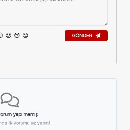
🤨
😕
😢
😡
GÖNDER
orum yapılmamış
nda ilk yorumu siz yapın!