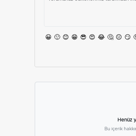
😀
🙂
😊
😁
😎
😍
😂
🤔
😐
😏
Henüz y
Bu içerik hakkı