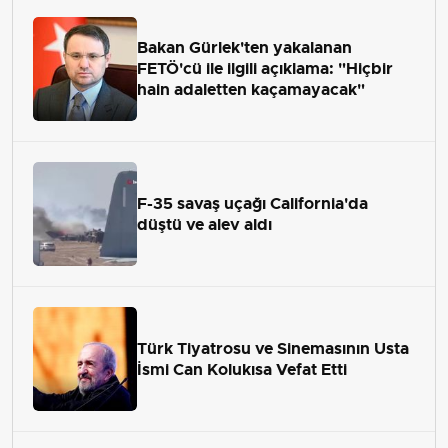
Bakan Gürlek'ten yakalanan
FETÖ'cü ile ilgili açıklama: "Hiçbir
hain adaletten kaçamayacak"
F-35 savaş uçağı California'da
düştü ve alev aldı
Türk Tiyatrosu ve Sinemasının Usta
İsmi Can Kolukısa Vefat Etti