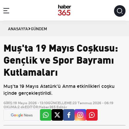
ANASAYFA
GÜNDEM
Muş'ta 19 Mayıs Coşkusu:
Gençlik ve Spor Bayramı
Kutlamaları
Muş'ta 19 Mayıs Atatürk'ü Anma etkinlikleri coşku
içinde gerçekleştirildi.
GİRİŞ:
19 Mayıs 2026 - 13:10
GÜNCELLEME:
23 Temmuz 2026 - 06:19
OKUMA:
2 dk
EDİTÖR:
Haber365 Editör