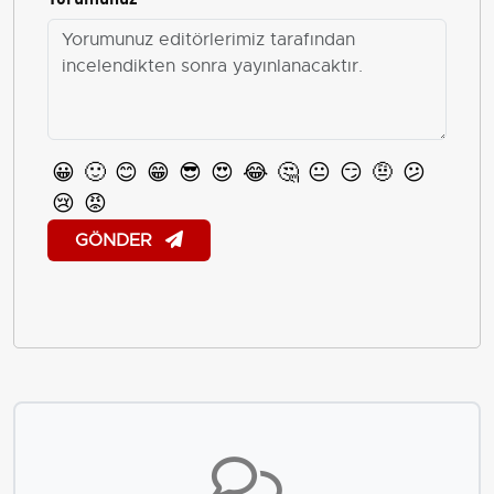
😀
🙂
😊
😁
😎
😍
😂
🤔
😐
😏
🤨
😕
😢
😡
GÖNDER