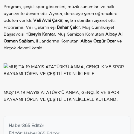
Program, çeşitli spor gösterileri, müzik sunumları ve halk
oyunları ile devam etti. Ayrıca, dereceye giren öğrencilere
ödülleri verildi.
Vali Avni Çakır
, açılan stantları ziyaret etti.
Programa, Vali Çakır’ın eşi
Bahar Çakır
, Muş Cumhuriyet
Başsavcısı
Hüseyin Kantar
, Muş Garnizon Komutanı
Albay Ali
Osman Sağlam
, İl Jandarma Komutanı
Albay Özgür Özer
ve
birçok davetli katıldı.
MUŞ’TA 19 MAYIS ATATÜRK’Ü ANMA, GENÇLİK VE SPOR
BAYRAMI TÖREN VE ÇEŞİTLİ ETKİNLİKLERLE KUTLANDI.
Haber365 Editör
Editör:
Haber365 Editör