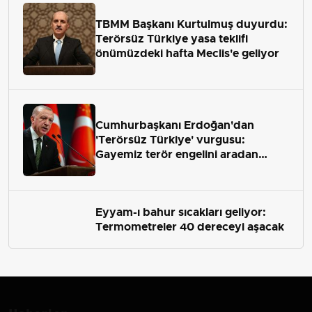
TBMM Başkanı Kurtulmuş duyurdu:
Terörsüz Türkiye yasa teklifi
önümüzdeki hafta Meclis'e geliyor
Cumhurbaşkanı Erdoğan'dan
'Terörsüz Türkiye' vurgusu:
Gayemiz terör engelini aradan
çekip almaktır
Eyyam-ı bahur sıcakları geliyor:
Termometreler 40 dereceyi aşacak