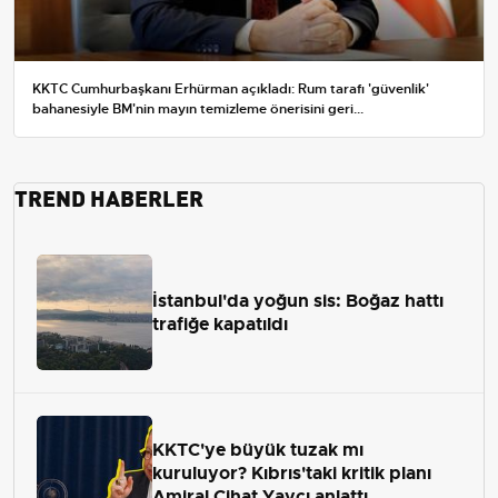
KKTC Cumhurbaşkanı Erhürman açıkladı: Rum tarafı 'güvenlik'
bahanesiyle BM'nin mayın temizleme önerisini geri...
TREND HABERLER
İstanbul'da yoğun sis: Boğaz hattı
trafiğe kapatıldı
KKTC'ye büyük tuzak mı
kuruluyor? Kıbrıs'taki kritik planı
Amiral Cihat Yaycı anlattı