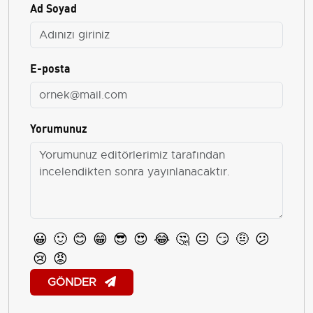
Ad Soyad
E-posta
Yorumunuz
😀
🙂
😊
😁
😎
😍
😂
🤔
😐
😏
🤨
😕
😢
😡
GÖNDER