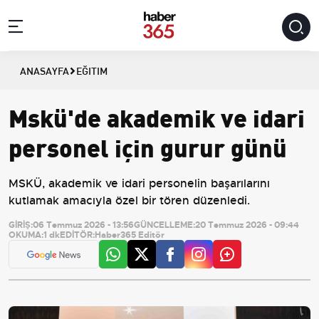
ANASAYFA
EĞITIM
Mskü'de akademik ve idari
personel için gurur günü
MSKÜ, akademik ve idari personelin başarılarını
kutlamak amacıyla özel bir tören düzenledi.
GİRİŞ:
06 Temmuz 2026 - 13:56
GÜNCELLEME:
20 Temmuz 2026 - 09:44
OKUMA:
1 dk
EDİTÖR:
Haber365 Editör