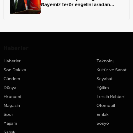
Gayemiz terör engelini aradan
çekip almaktır
Haberler
Haberler
Teknoloji
Son Dakika
Kültür ve Sanat
Gündem
Seyahat
Dünya
Eğitim
Ekonomi
Tercih Rehberi
Magazin
Otomobil
Spor
Emlak
Yaşam
Sosyo
Sağlık