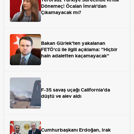
Dönemeç! Öcalan İmralı'dan
Çıkamayacak mı?
Bakan Gürlek'ten yakalanan
FETÖ'cü ile ilgili açıklama: "Hiçbir
hain adaletten kaçamayacak"
F-35 savaş uçağı California'da
düştü ve alev aldı
Cumhurbaşkanı Erdoğan, Irak