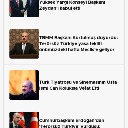
Yüksek Yargı Konseyi Başkanı
Zeydan'ı kabul etti
TBMM Başkanı Kurtulmuş duyurdu:
Terörsüz Türkiye yasa teklifi
önümüzdeki hafta Meclis'e geliyor
Türk Tiyatrosu ve Sinemasının Usta
İsmi Can Kolukısa Vefat Etti
Cumhurbaşkanı Erdoğan'dan
'Terörsüz Türkiye' vurgusu: