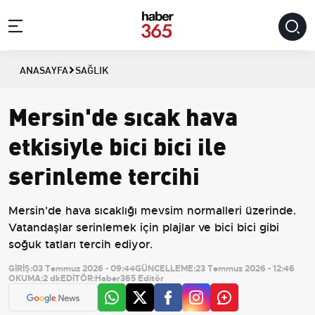
ANASAYFA
SAĞLIK
Mersin'de sıcak hava
etkisiyle bici bici ile
serinleme tercihi
Mersin'de hava sıcaklığı mevsim normalleri üzerinde.
Vatandaşlar serinlemek için plajlar ve bici bici gibi
soğuk tatları tercih ediyor.
GİRİŞ:
03 Temmuz 2026 - 09:44
GÜNCELLEME:
23 Temmuz 2026 - 12:46
OKUMA:
2 dk
EDİTÖR:
Haber365 Editör