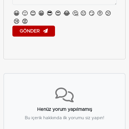
😀
🙂
😊
😁
😎
😍
😂
🤔
😐
😏
🤨
😕
😢
😡
GÖNDER
Henüz yorum yapılmamış
Bu içerik hakkında ilk yorumu siz yapın!