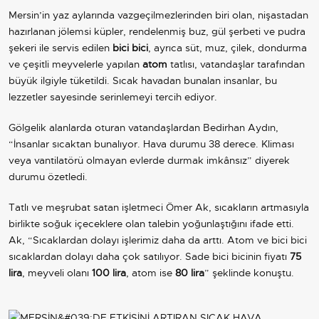
Mersin’in yaz aylarında vazgeçilmezlerinden biri olan, nişastadan
hazırlanan jölemsi küpler, rendelenmiş buz, gül şerbeti ve pudra
şekeri ile servis edilen
bici bici
, ayrıca süt, muz, çilek, dondurma
ve çeşitli meyvelerle yapılan
atom
tatlısı, vatandaşlar tarafından
büyük ilgiyle tüketildi. Sıcak havadan bunalan insanlar, bu
lezzetler sayesinde serinlemeyi tercih ediyor.
Gölgelik alanlarda oturan vatandaşlardan Bedirhan Aydın,
“İnsanlar sıcaktan bunalıyor. Hava durumu 38 derece. Kliması
veya vantilatörü olmayan evlerde durmak imkânsız” diyerek
durumu özetledi.
Tatlı ve meşrubat satan işletmeci Ömer Ak, sıcakların artmasıyla
birlikte soğuk içeceklere olan talebin yoğunlaştığını ifade etti.
Ak, “Sıcaklardan dolayı işlerimiz daha da arttı. Atom ve bici bici
sıcaklardan dolayı daha çok satılıyor. Sade bici bicinin fiyatı
75
lira
, meyveli olanı
100 lira
, atom ise
80 lira
” şeklinde konuştu.