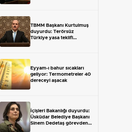
terör engelini aradan çekip
almaktır
TBMM Başkanı Kurtulmuş
duyurdu: Terörsüz
Türkiye yasa teklifi
önümüzdeki hafta Meclis'e
geliyor
Eyyam-ı bahur sıcakları
geliyor: Termometreler 40
dereceyi aşacak
İçişleri Bakanlığı duyurdu:
Üsküdar Belediye Başkanı
Sinem Dedetaş görevden
uzaklaştırıldı