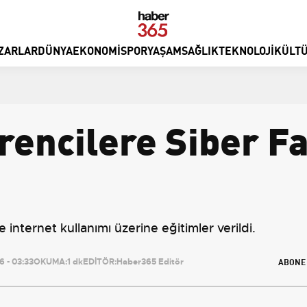
ZARLAR
DÜNYA
EKONOMI
SPOR
YAŞAM
SAĞLIK
TEKNOLOJI
KÜLTÜ
rencilere Siber F
 internet kullanımı üzerine eğitimler verildi.
ABONE
 - 03:33
OKUMA:
1 dk
EDİTÖR:
Haber365 Editör