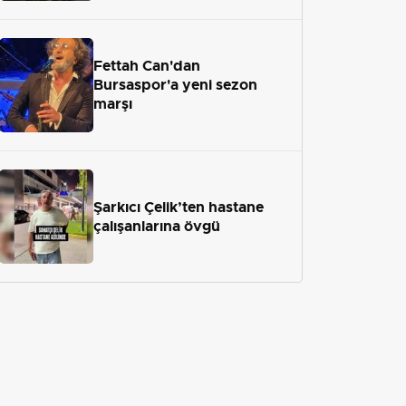
Fettah Can'dan
Bursaspor'a yeni sezon
marşı
Şarkıcı Çelik’ten hastane
çalışanlarına övgü