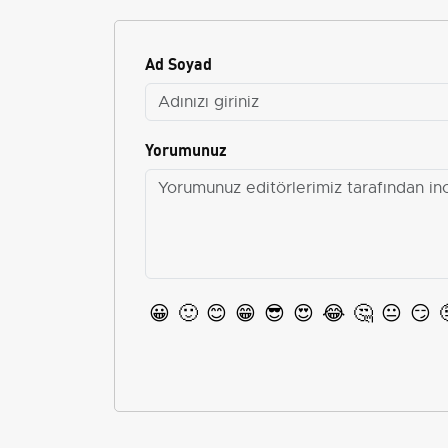
Ad Soyad
Yorumunuz
😀
🙂
😊
😁
😎
😍
😂
🤔
😐
😏