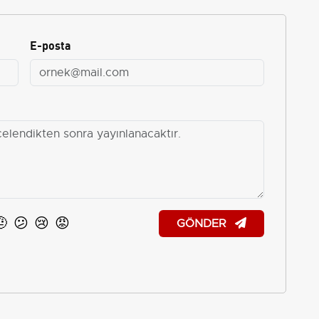
E-posta
🤨
😕
😢
😡
GÖNDER