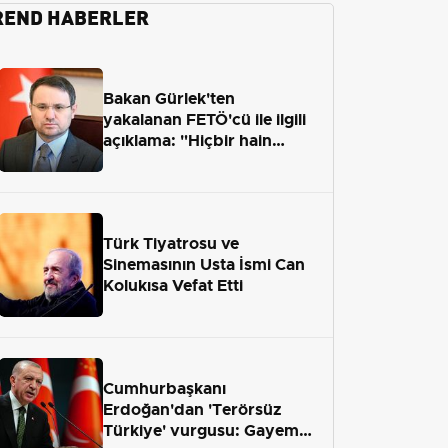
REND HABERLER
Bakan Gürlek'ten
yakalanan FETÖ'cü ile ilgili
açıklama: "Hiçbir hain
adaletten kaçamayacak"
Türk Tiyatrosu ve
Sinemasının Usta İsmi Can
Kolukısa Vefat Etti
Cumhurbaşkanı
Erdoğan'dan 'Terörsüz
Türkiye' vurgusu: Gayemiz