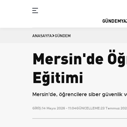
GÜNDEM
YA
ANASAYFA
GÜNDEM
Mersin'de Öğ
Eğitimi
Mersin'de, öğrencilere siber güvenlik ve
GİRİŞ:
14 Mayıs 2026 - 11:04
GÜNCELLEME:
23 Temmuz 2026