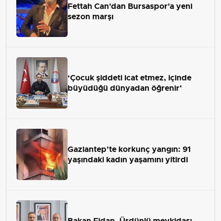
Fettah Can'dan Bursaspor'a yeni
sezon marşı
‘Çocuk şiddeti icat etmez, içinde
büyüdüğü dünyadan öğrenir’
Gaziantep’te korkunç yangın: 91
yaşındaki kadın yaşamını yitirdi
Bakan Fidan, Ürdünlü mevkidaşı