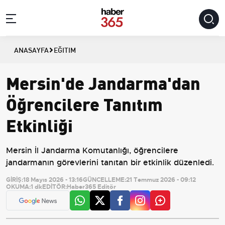
ANASAYFA
EĞITIM
Mersin'de Jandarma'dan
Öğrencilere Tanıtım
Etkinliği
Mersin İl Jandarma Komutanlığı, öğrencilere
jandarmanın görevlerini tanıtan bir etkinlik düzenledi.
GİRİŞ:
18 Mayıs 2026 - 13:16
GÜNCELLEME:
21 Temmuz 2026 - 09:12
OKUMA:
1 dk
EDİTÖR:
Haber365 Editör