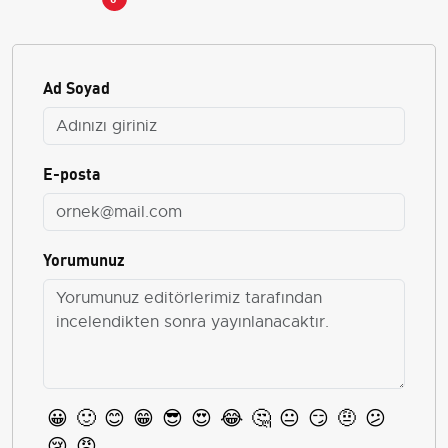
Ad Soyad
E-posta
Yorumunuz
😀
🙂
😊
😁
😎
😍
😂
🤔
😐
😏
🤨
😕
😢
😡