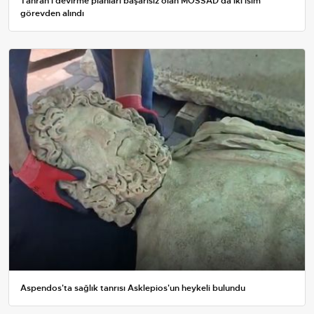
Tahran’ı devirme planları başarısız olan MOSSAD’da iki isim
görevden alındı
Aspendos'ta sağlık tanrısı Asklepios'un heykeli bulundu