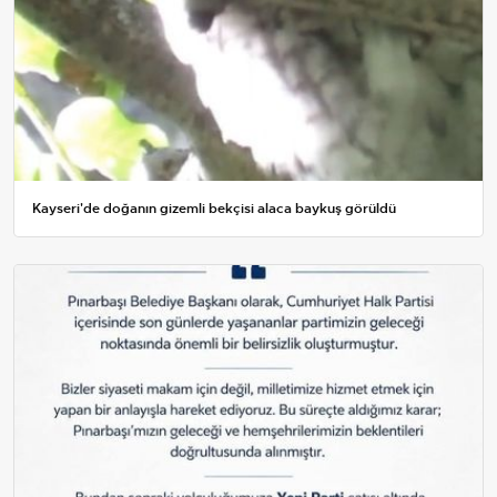
Kayseri'de doğanın gizemli bekçisi alaca baykuş görüldü