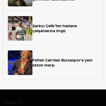
Şarkıcı Çelik’ten hastane
çalışanlarına övgü
Fettah Can'dan Bursaspor'a yeni
sezon marşı
Haberler