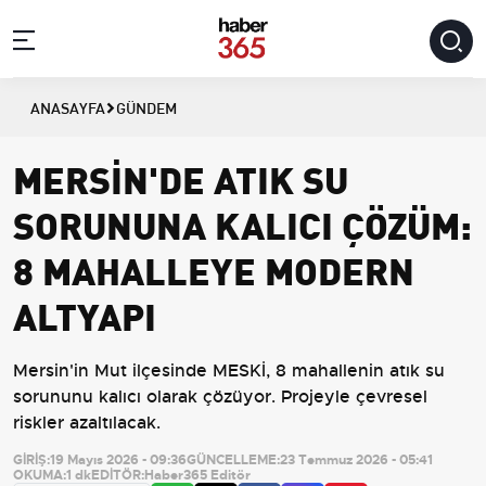
ANASAYFA
GÜNDEM
MERSİN'DE ATIK SU
SORUNUNA KALICI ÇÖZÜM:
8 MAHALLEYE MODERN
ALTYAPI
Mersin'in Mut ilçesinde MESKİ, 8 mahallenin atık su
sorununu kalıcı olarak çözüyor. Projeyle çevresel
riskler azaltılacak.
GİRİŞ:
19 Mayıs 2026 - 09:36
GÜNCELLEME:
23 Temmuz 2026 - 05:41
OKUMA:
1 dk
EDİTÖR:
Haber365 Editör