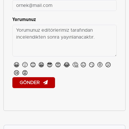
Yorumunuz
😀
🙂
😊
😁
😎
😍
😂
🤔
😐
😏
🤨
😕
😢
😡
GÖNDER