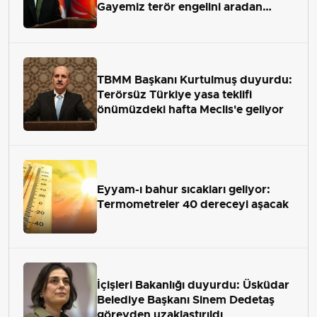
Gayemiz terör engelini aradan
çekip almaktır
TBMM Başkanı Kurtulmuş duyurdu:
Terörsüz Türkiye yasa teklifi
önümüzdeki hafta Meclis'e geliyor
Eyyam-ı bahur sıcakları geliyor:
Termometreler 40 dereceyi aşacak
İçişleri Bakanlığı duyurdu: Üsküdar
Belediye Başkanı Sinem Dedetaş
görevden uzaklaştırıldı