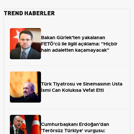
TREND HABERLER
Bakan Gürlek'ten yakalanan
FETÖ'cü ile ilgili açıklama: "Hiçbir
hain adaletten kaçamayacak"
Türk Tiyatrosu ve Sinemasının Usta
İsmi Can Kolukısa Vefat Etti
Cumhurbaşkanı Erdoğan'dan
'Terörsüz Türkiye' vurgusu: